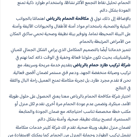
الحمام، تحليل نقاط التجمع الأكثر نشاطًا، واستخدام طوارد ذكية تمنع
العودة بشكل دائم.
بالإضافة إلى ذلك، نولي في
مكافحة الحمام​ بالرياض
اهتمامًا بالجوانب
البيئية والصحية، باستخدام مواد آمنة للأطفال والحيوانات الأليفة وآمنة
على البيئة المحيطة تماما، وتوفير بيئة نظيفة وصحية تحمي ساكني المكان
من الأمراض المرتبطة بالحمام.
تتميز خدماتنا أيضًا بالتصميم المتكامل الذي يراعي الشكل الجمالي للمباني
والشبابيك، بحيث تكون حلولنا فعالة وخفية في الوقت ذاته. كما نهتم في
شركة تركيب طارد حمام بالرياض
بتقديم خدمة مريحة وسريعة، مع
تركيب وصيانة منخفضة الجهد، ودعم فني مستمر لضمان أقصى فعالية.
نحن لا نقدم مجرد طارد، بل تجربة متكاملة تمنح العميل راحة البال والثقة
في النتائج.
اختيار شركة مكافحة الحمام بالرياض معنا يعني الحصول على حلول طويلة
الأمد، مبتكرة، وتضمن عدم عودة الحمام مرة أخرى. نقدم لكل منزل أو
مكتب خطة مخصصة تناسب احتياجاته، مع ضمان الجودة والمتابعة
المستمرة، لتصبح بيئتك نظيفة، صحية، وآمنة بشكل دائم.
لضمان منزل نظيف وبيئة صحية، تقدم لك شركة كلينر خدمات متكاملة
تشمل تركيب الطوارد وحماية المنزل من الحمام. كما يمكنك الاستفادة من