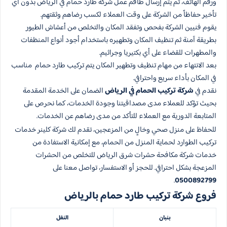
ورقم الهاتف، ثم يتم إرسال طاقم عمل شركة طارد حمام في الرياض بدون أي
تأخير حفاظاً من الشركة على وقت العملاء لكسب رضاهم وثقتهم.
يقوم فنيين الشركة بفحص وتفقد المكان والتخلص من أعشاش الطيور
بطريقة آمنة ثم تنظيف المكان وتطهيره باستخدام أجود أنواع المنظفات
والمطهرات للقضاء على أي بكتيريا وجراثيم.
بعد الانتهاء من مهام تنظيف وتطهير المكان يتم تركيب طارد حمام مناسب
في المكان بأداء سريع واحترافي.
نقدم في
شركة تركيب الحمام في الرياض
الضمان على الخدمة المقدمة
بحيث تؤكد للعملاء مدى مصداقيتنا وجودة الخدمات، كما نحرص على
المتابعة الدورية مع العملاء للتأكد من مدى رضاهم عن الخدمات.
للحفاظ على منزل صحي وخالٍ من المزعجين، تقدم لك شركة كلينر خدمات
تركيب الطوارد لحماية المنزل من الحمام، مع إمكانية الاستفادة من
خدمات شركة مكافحة حشرات شرق الرياض للتخلص من الحشرات
المزعجة بشكل احترافي. للحجز أو الاستفسار، تواصل معنا على
.
0500892799
فروع شركة تركيب طارد حمام بالرياض
بنبان
النفل