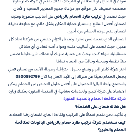
سواء في المنازل أو المطاعم أو الشركات، لذلك نقدم في شركة كلينر حلولًا
مصممة خصيصًا لكل موقع، مع مراعاة جميع المعايير الصحية والأمان.
حيث نعتمد في
تركيب طارد الحمام​ بالرياض
على أساليب متطورة ومثبتة
لضمان أفضل النتائج واستمرار حماية المكان بشكل دائم، مع متابعة دقيقة
لضمان عدم عودة الحمام مرة أخرى.
الضمان الذي نقدمه ليس مجرد وعد، بل التزام حقيقي من شركتنا تجاه كل
عميل، حيث نعتمد على أساليب مثبتة ومواد آمنة لتفادي أي مشاكل
مستقبلية. سواء كنت تبحث عن حماية منزلك أو عملك، فإن حلولنا تضمن
بيئة نظيفة وصحية وخالية من الحمام تمامًا.
اختر شركة كلينر اليوم وتمتع بحلول احترافية وطويلة الأمد، مع ضمان فعلي
يجعل الحمام بعيدًا عن منزلك إلى الأبد. اتصل بنا الآن
0500892799
واستمتع براحة البال! للحصول على أفضل حلول التخلص من الحمام، يمكن
الاعتماد على شركة كلينر، ولخدمات مشابهة في المدينة المنورة يمكنك زيارة
شركة مكافحة الحمام بالمدينة المنورة
.
هل هناك ضمان على الخدمة؟
بالتأكيد، نحن نقدم ضمانًا على التركيب وكفاءة الطارد لضمان رضا العملاء.
كيف تستخدم شركة تركيب طارد حمام بالرياض البالونات لمكافحة
الحمام والطيور؟