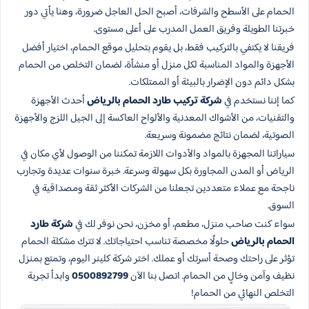
الحمام على الأسطح والشرفات، أصبح الحل العاجل ضرورة، وهنا يأتي دور
خبرتنا الطويلة وفريق العمل المدرب على أعلى مستوى.
فريقنا لا يكتفي بالتركيب فقط، بل يقوم بتحليل موقع الحمام، اختيار أفضل
الأجهزة والمواد المناسبة لكل منزل أو منشأة، لضمان التخلص من الحمام
بشكل دائم دون الإضرار بالبيئة أو الممتلكات.
كما إننا نستخدم في
شركة تركيب طارد الحمام بالرياض
أحدث الأجهزة
والتقنيات، من الأشواك المعدنية والألواح العاكسة إلى الجيل اللزج والأجهزة
الصوتية، لضمان نتائج مضمونة وسريعة.
سياراتنا المجهزة بالمواد والأدوات اللازمة تمكننا من الوصول لأي مكان في
الرياض أو المدن المجاورة بكل سهولة وسرعة. خبرة سنوات عديدة وتجارب
ناجحة مع عملاء متعددين تجعلنا من الشركات الأكثر ثقة ومصداقية في
السوق.
سواء كنت صاحب منزل، مطعم، أو مخزن، نحن نوفر لك في
شركة طارد
الحمام​ بالرياض
حلولًا مخصصة تناسب احتياجاتك. لا تترك مشكلة الحمام
تؤثر على راحتك وصحة أسرتك أو عملك. اختر شركة كلينر اليوم، وتمتع بمنزل
نظيف وآمن وخالٍ من الحمام. اتصل بنا الآن
0500892799
وابدأ تجربة
التخلص النهائي من الحمام!