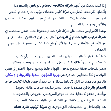
إذا كنت تبحث عن أشهر
شركة مكافحة الحمام بالرياض
والسعودية
بأكملها فلن تجد أفضل من شركة كلينر لخدمات تركيب طارد حمام، فنحن
لدينا من المقومات ما يؤكد لك التخلص النهائي من الطيور بمختلف الفصائل
والأنواع ومن بينها الحمام.
وهذا الأمر ليس صعب على شركة طرد حمام محترفة مثلنا فنحن تستخدم في
شركة تركيب طارد حمام في الرياض
أساليب وطرق فعالة في إبعاد الطيور
عن الأسطح والأماكن ليس قتلها لأنها أرواح كما يفضل البعض تناول لحوم
الحمام.
كما أننا نطبق الأساليب العبقرية لطرد الطيور دون إصابتها بأي ضرر،
كاستخدام شبك وأسلاك وتركيبها على النوافذ والشبابيك، وهذه الأسلاك
تتميز بفتحات ضيقة تسمح بدخول الهواء فقط وتمنع دخول الطيور في نفس
الوقت، وفقًا للمعايير الصادرة عن
وزارة الشؤون البلدية والقروية والإسكان
.
بالرغم من مميزاتنا التي ذكرناها سابقا إلا أننا تعد
أرخص شركة تركيب طارد
الحمام بالرياض
مضمونة فنحن نتميز بتقديم خدمات عالية الجودة
وبأسعار معقولة للغاية. كما أننا نوفر المزيد من العروض والخصومات
المذهلة التي تصل إلى 45% من التكلفة الإجمالية للخدمات المطلوبة.
هذا بالإضافة إلى التخفيضات التي نوفرها في
شركة تركيب طارد حمام