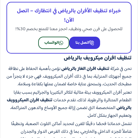
خبراء تنظيف الأفران بالرياض في انتظارك – اتصل
الآن!
للحصول على فرن صحي ونظيف، احجز معنا للتمتع بخصم 30%!
اتصل بنا
الواتساب
تنظيف افران ميكرويف بالرياض
نحن في شركة
تنظيف افران الغاز بالرياض
نؤمن بأهمية الحفاظ على نظافة
جميع أجهزتك المنزلية، بما في ذلك أفران الميكروويف. فهي جزء لا يتجزأ من
مطبخك الحديث، وتستحق عناية خاصة لضمان عملها بكفاءة وسلامة.
تعتبر أفران الميكروويف بيئة مثالية لتكاثر البكتيريا والجراثيم بسبب بقايا
الطعام المتناثرة والرطوبة. لذلك، نقدم خدمات
تنظيف افران الميكروويف
بالرياض
المتخصصة التي تضمن إزالة جميع الأوساخ والدهون المتراكمة،
وتعقيم الجهاز بشكل كامل.
تشمل خدماتنا فحصًا دقيقًا للفرن لتحديد أماكن التلوث الصعبة، وتنظيفًا
شاملاً للجزء الداخلي والخارجي، بما في ذلك القرص الدوار والجدران