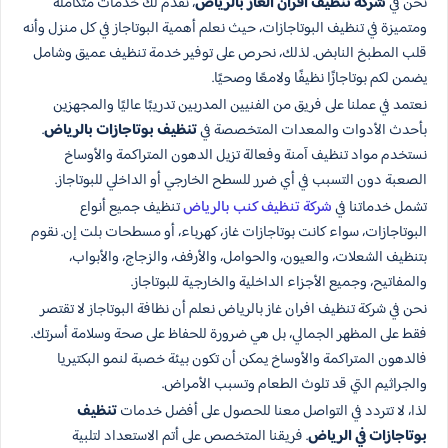
نحن في
شركة تنظيف افران الغاز بالرياض
، نقدم لك خدمات متكاملة
ومتميزة في تنظيف البوتاجازات، حيث نعلم أهمية البوتاجاز في كل منزل وأنه
قلب المطبخ النابض. لذلك، نحرص على توفير خدمة تنظيف عميق وشامل
يضمن لكم بوتاجازًا نظيفًا ولامعًا وصحيًا.
نعتمد في عملنا على فريق من الفنيين المدربين تدريبًا عاليًا والمجهزين
بأحدث الأدوات والمعدات المتخصصة في
تنظيف بوتاجازات بالرياض
.
نستخدم مواد تنظيف آمنة وفعالة تزيل الدهون المتراكمة والأوساخ
الصعبة دون التسبب في أي ضرر للسطح الخارجي أو الداخلي للبوتاجاز.
تشمل خدماتنا في
شركة تنظيف كنب بالرياض
تنظيف جميع أنواع
البوتاجازات، سواء كانت بوتاجازات غاز، كهرباء، أو مسطحات بلت إن. نقوم
بتنظيف الشعلات، والعيون، والحوامل، والأرفف، والزجاج، والأبواب،
والمفاتيح، وجميع الأجزاء الداخلية والخارجية للبوتاجاز.
نحن في شركة تنظيف افران غاز بالرياض نعلم أن نظافة البوتاجاز لا تقتصر
فقط على المظهر الجمالي، بل هي ضرورة للحفاظ على صحة وسلامة أسرتك.
فالدهون المتراكمة والأوساخ يمكن أن تكون بيئة خصبة لنمو البكتيريا
والجراثيم التي قد تلوث الطعام وتسبب الأمراض.
لذا، لا تتردد في التواصل معنا للحصول على أفضل خدمات
تنظيف
بوتاجازات في الرياض
. فريقنا المتخصص على أتم الاستعداد لتلبية