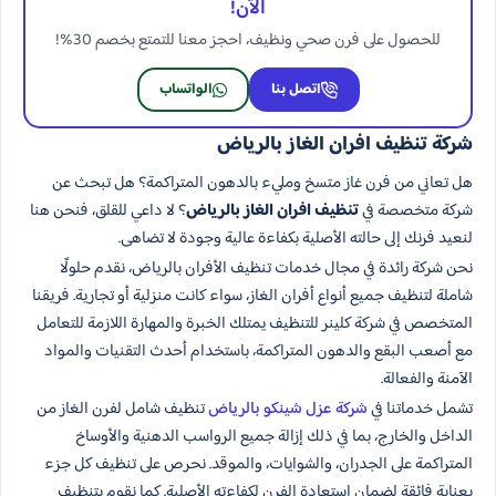
الآن!
للحصول على فرن صحي ونظيف، احجز معنا للتمتع بخصم 30%!
اتصل بنا
الواتساب
شركة تنظيف افران الغاز بالرياض
هل تعاني من فرن غاز متسخ ومليء بالدهون المتراكمة؟ هل تبحث عن
شركة متخصصة في
تنظيف افران الغاز بالرياض
؟ لا داعي للقلق، فنحن هنا
لنعيد فرنك إلى حالته الأصلية بكفاءة عالية وجودة لا تضاهى.
نحن شركة رائدة في مجال خدمات تنظيف الأفران بالرياض، نقدم حلولًا
شاملة لتنظيف جميع أنواع أفران الغاز، سواء كانت منزلية أو تجارية. فريقنا
المتخصص في شركة كلينر للتنظيف يمتلك الخبرة والمهارة اللازمة للتعامل
مع أصعب البقع والدهون المتراكمة، باستخدام أحدث التقنيات والمواد
الآمنة والفعالة.
تشمل خدماتنا في
شركة عزل شينكو بالرياض
تنظيف شامل لفرن الغاز من
الداخل والخارج، بما في ذلك إزالة جميع الرواسب الدهنية والأوساخ
المتراكمة على الجدران، والشوايات، والموقد. نحرص على تنظيف كل جزء
بعناية فائقة لضمان استعادة الفرن لكفاءته الأصلية. كما نقوم بتنظيف