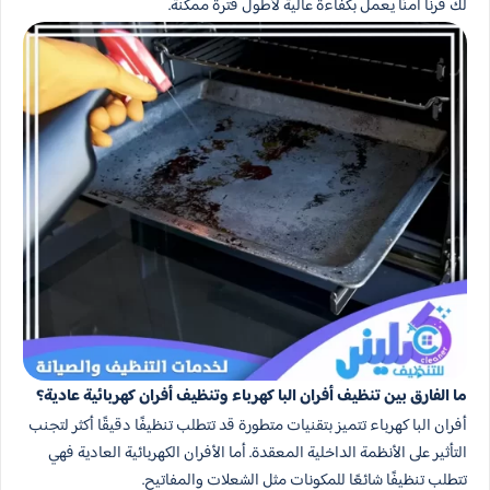
لك فرنًا آمنًا يعمل بكفاءة عالية لأطول فترة ممكنة.
ما الفارق بين تنظيف أفران البا كهرباء وتنظيف أفران كهربائية عادية؟
أفران البا كهرباء تتميز بتقنيات متطورة قد تتطلب تنظيفًا دقيقًا أكثر لتجنب
التأثير على الأنظمة الداخلية المعقدة. أما الأفران الكهربائية العادية فهي
تتطلب تنظيفًا شائعًا للمكونات مثل الشعلات والمفاتيح.