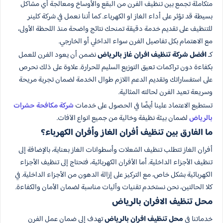
متكاملة تجمع بين تنظيف الفرن من البقع والأوساخ ومعالجة أي مشاكل
بسيطة قد تؤثر على أداء الغاز او الكهرباء. كما أننا نعمل في شركة كلينر
للتنظيف على تقديم خدمة دقيقة تمنحك نتائج واضحة منذ اللحظة الأولى،
مع الاهتمام بكل تفاصيل الفرن سواء الداخلي أو الخارجي.
كـ
افضل شركة تنظيف افران غاز بالرياض
نضمن أن يعود الفرن للعمل
بكفاءة دون تراكمات تعيق التوزيع السليم للحرارة. علاوة على ذلك نحرص
على استفساراتك وتقديم الدعم اللازم طوال الخدمة لضمان تجربة مريحة
وسريعة تعيد الفرن لحالته المثالية.
تستطيع الاعتماد علينا أيضًا في الحصول على خدمات
شركة مكافحة حشرات
بالرياض
لضمان بيئة نظيفة وخالية من جميع انواع الآفات.
ما الفارق بين تنظيف أفران الغاز وأفران الكهرباء؟
أفران الغاز تتطلب تنظيف الشعلات وأسطوانات الغاز بعناية، بالإضافة إلى
تنظيف الأجزاء الداخلية. أما الأفران الكهربائية، فتحتاج إلى تنظيف الأجزاء
الكهربائية بشكل خاص، مع التركيز على إزالة الدهون من الأجزاء الداخلية. في
كلا الحالتين، نحن نستخدم تقنيات وآليات مناسبة لضمان الأمان والكفاءة.
محل تنظيف الافران بالرياض
خدماتنا في
محل تنظيف افران بالرياض
تهدف إلى ضمان عمل الفرن