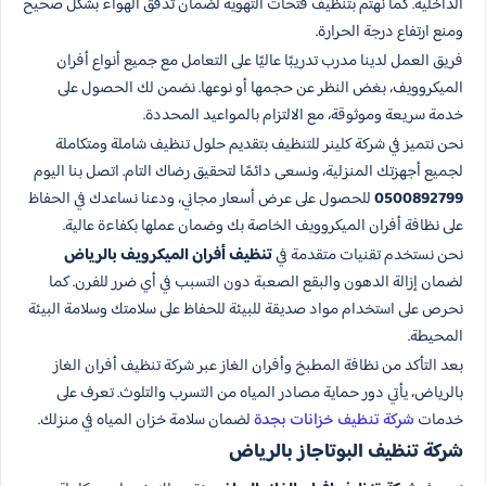
الداخلية. كما نهتم بتنظيف فتحات التهوية لضمان تدفق الهواء بشكل صحيح
ومنع ارتفاع درجة الحرارة.
فريق العمل لدينا مدرب تدريبًا عاليًا على التعامل مع جميع أنواع أفران
الميكروويف، بغض النظر عن حجمها أو نوعها. نضمن لك الحصول على
خدمة سريعة وموثوقة، مع الالتزام بالمواعيد المحددة.
نحن نتميز في شركة كلينر للتنظيف بتقديم حلول تنظيف شاملة ومتكاملة
لجميع أجهزتك المنزلية، ونسعى دائمًا لتحقيق رضاك التام. اتصل بنا اليوم
0500892799
للحصول على عرض أسعار مجاني، ودعنا نساعدك في الحفاظ
على نظافة أفران الميكروويف الخاصة بك وضمان عملها بكفاءة عالية.
نحن نستخدم تقنيات متقدمة في
تنظيف أفران الميكرويف بالرياض
لضمان إزالة الدهون والبقع الصعبة دون التسبب في أي ضرر للفرن. كما
نحرص على استخدام مواد صديقة للبيئة للحفاظ على سلامتك وسلامة البيئة
المحيطة.
بعد التأكد من نظافة المطبخ وأفران الغاز عبر شركة تنظيف أفران الغاز
بالرياض، يأتي دور حماية مصادر المياه من التسرب والتلوث. تعرف على
خدمات
شركة تنظيف خزانات بجدة
لضمان سلامة خزان المياه في منزلك.
شركة تنظيف البوتاجاز بالرياض