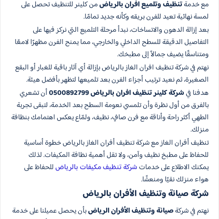
مع خدمة
تنظيف وتلميع افران بالرياض
من كلينر للتنظيف تحصل على
لمسة نهائية تعيد للفرن بريقه وكأنه جديد تمامًا.
بعد إزالة الدهون والاتساخات، نبدأ مرحلة التلميع التي نركز فيها على
التفاصيل الدقيقة للسطح الداخلي والخارجي، مما يمنح الفرن مظهرًا لامعًا
ومتناسقًا يضيف جمالاً إلى مطبخك.
نهتم في شركة تنظيف افران الغاز بالرياض بإزالة أي آثار باقية للغبار أو البقع
الصغيرة، ثم نعيد ترتيب أجزاء الفرن بعد تلميعها لتظهر بأفضل هيئة.
هدفنا في
شركة كلينر تنظيف افران بالرياض 0500892799
أن تشعري
بالفرق من أول نظرة وأن تلمسي نعومة السطح بعد الخدمة، لتبقى تجربة
الطهي أكثر راحة وأناقة مع فرن صافٍ، نظيف، ولمّاع يعكس اهتمامك بنظافة
منزلك.
تنظيف أفران الغاز مع شركة تنظيف أفران الغاز بالرياض خطوة أساسية
للحفاظ على مطبخ نظيف وآمن، ولا تقل أهمية نظافة المكيفات. لذلك
يمكنك الاطلاع على خدمات
شركة تنظيف مكيفات بالرياض
للحفاظ على
هواء منزلك نقيًا ومنعشًا.
شركة صيانة وتنظيف الأفران بالرياض
نهتم في شركة
صيانة وتنظيف الأفران الرياض
بأن يحصل عميلنا على خدمة