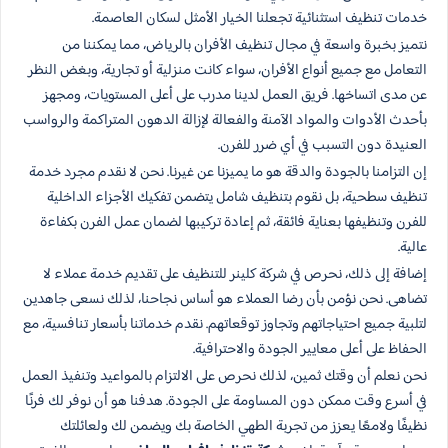
خدمات تنظيف استثنائية تجعلنا الخيار الأمثل لسكان العاصمة.
نتميز بخبرة واسعة في مجال تنظيف الأفران بالرياض، مما يمكننا من
التعامل مع جميع أنواع الأفران، سواء كانت منزلية أو تجارية، وبغض النظر
عن مدى اتساخها. فريق العمل لدينا مدرب على أعلى المستويات، ومجهز
بأحدث الأدوات والمواد الآمنة والفعالة لإزالة الدهون المتراكمة والرواسب
العنيدة دون التسبب في أي ضرر للفرن.
إن التزامنا بالجودة والدقة هو ما يميزنا عن غيرنا. نحن لا نقدم مجرد خدمة
تنظيف سطحية، بل نقوم بتنظيف شامل يتضمن تفكيك الأجزاء الداخلية
للفرن وتنظيفها بعناية فائقة، ثم إعادة تركيبها لضمان عمل الفرن بكفاءة
عالية.
إضافة إلى ذلك، نحرص في شركة كلينر للتنظيف على تقديم خدمة عملاء لا
تضاهى. نحن نؤمن بأن رضا العملاء هو أساس نجاحنا، لذلك نسعى جاهدين
لتلبية جميع احتياجاتهم وتجاوز توقعاتهم. نقدم خدماتنا بأسعار تنافسية، مع
الحفاظ على أعلى معايير الجودة والاحترافية.
نحن نعلم أن وقتك ثمين، لذلك نحرص على الالتزام بالمواعيد وتنفيذ العمل
في أسرع وقت ممكن دون المساومة على الجودة. هدفنا هو أن نوفر لك فرنًا
نظيفًا ولامعًا يعزز من تجربة الطهي الخاصة بك ويضمن لك ولعائلتك