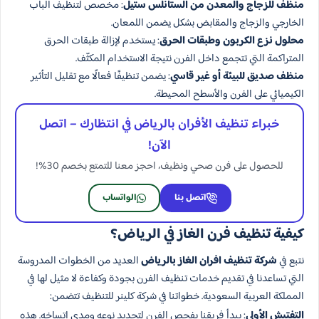
منظف للزجاج والمعدن من الستانلس ستيل
: مخصص لتنظيف الباب
الخارجي والزجاج والمقابض بشكل يضمن اللمعان.
محلول نزع الكربون وطبقات الحرق
: يستخدم لإزالة طبقات الحرق
المتراكمة التي تتجمع داخل الفرن نتيجة الاستخدام المكثّف.
منظف صديق للبيئة أو غير قاسي
: يضمن تنظيفًا فعالًا مع تقليل التأثير
الكيميائي على الفرن والأسطح المحيطة.
خبراء تنظيف الأفران بالرياض في انتظارك – اتصل
الآن!
للحصول على فرن صحي ونظيف، احجز معنا للتمتع بخصم 30%!
اتصل بنا
الواتساب
كيفية تنظيف فرن الغاز في الرياض؟
نتبع في
شركة تنظيف افران الغاز بالرياض
العديد من الخطوات المدروسة
التي تساعدنا في تقديم خدمات تنظيف الفرن بجودة وكفاءة لا مثيل لها في
المملكة العربية السعودية. خطواتنا في شركة كلينر للتنظيف تتضمن:
التفتيش الأولي
: يبدأ فريقنا بفحص الفرن لتحديد نوعه ومدى اتساخه. هذه