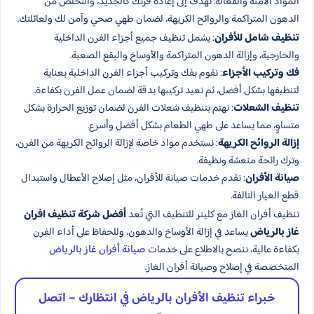
المواد الآمنة والفعالة. نهدف إلى إعادة فرنك كالجديد، والتخلص من
الدهون المتراكمة والروائح الكريهة، لضمان طهي صحي وآمن لك ولعائلتك.
تنظيف شامل للأفران
: يشمل تنظيف جميع أجزاء الفرن الداخلية
والخارجية، وإزالة الدهون المتراكمة والأوساخ والبقع الصعبة.
فك وتركيب الأجزاء
: نقوم بفك وتركيب أجزاء الفرن الداخلية بعناية
لتنظيفها بشكل أفضل، ثم نعيد تركيبها بدقة لضمان عمل الفرن بكفاءة.
تنظيف الشعلات
: نهتم بتنظيف شعلات الفرن لضمان توزيع الحرارة بشكل
متساوٍ، مما يساعد على طهي الطعام بشكل أفضل وأسرع.
إزالة الروائح الكريهة
: نستخدم مواد خاصة لإزالة الروائح الكريهة من الفرن،
وترك رائحة منعشة ونظيفة.
صيانة الأفران
: نقدم خدمات صيانة للأفران، مثل إصلاح الأعطال واستبدال
قطع الغيار التالفة.
تنظيف أفران الغاز مع كلينر للتنظيف التي تُعد
أفضل شركة تنظيف افران
غاز بالرياض
يساعد في إزالة الأوساخ والدهون، وللحفاظ على أداء الفرن
بكفاءة عالية، ننصح بالاطلاع على خدمات
صيانة أفران غاز بالرياض
المتخصصة في إصلاح وصيانة أفران الغاز.
خبراء تنظيف الأفران بالرياض في انتظارك – اتصل