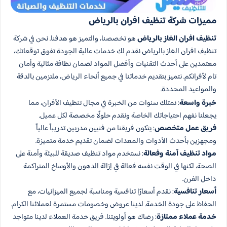
مميزات شركة تنظيف افران بالرياض
تنظيف افران الغاز بالرياض
هو تخصصنا، والتميز هو هدفنا. نحن في شركة
تنظيف افران الغاز بالرياض نقدم لك خدمات عالية الجودة تفوق توقعاتك،
معتمدين على أحدث التقنيات وأفضل المواد لضمان نظافة مثالية وأمان
تام لأفرانكم. نتميز بتقديم خدماتنا في جميع أنحاء الرياض، ملتزمين بالدقة
والمواعيد المحددة.
خبرة واسعة
: نمتلك سنوات من الخبرة في مجال تنظيف الأفران، مما
يجعلنا نفهم احتياجاتك الخاصة ونقدم حلولًا مخصصة لكل عميل.
فريق عمل متخصص
: يتكون فريقنا من فنيين مدربين تدريباً عالياً
ومجهزين بأحدث الأدوات والمعدات لضمان تقديم خدمة متميزة.
مواد تنظيف آمنة وفعالة
: نستخدم مواد تنظيف صديقة للبيئة وآمنة على
الصحة، لكنها في الوقت نفسه فعالة في إزالة الدهون والأوساخ المتراكمة
داخل الفرن.
أسعار تنافسية
: نقدم أسعارًا تنافسية ومناسبة لجميع الميزانيات، مع
الحفاظ على جودة الخدمة. لدينا عروض وخصومات مستمرة لعملائنا الكرام.
خدمة عملاء ممتازة
: رضاك هو أولويتنا. فريق خدمة العملاء لدينا متواجد