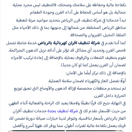
بكفاءة عالية وحفاظه على سلامتك وصحتك، فالتنظيف ليس مجرد عملية
جمالية، بل هو أساس للحفاظ على أداء الفرن وجودة الطعام.
تبدأ خدماتنا في شركة تنظيف فرن الرياض بتحديد مواعيد مرنة لتغطية
مناطق الرياض المختلفة، من شمالها إلى جنوبها، بما في ذلك الأحياء مثل
الملقا، النخيل، القيروان والصحافة.
كما أننا نقدم في
شركة تنظيف افران كهربائية بالرياض
خدمة شاملة تشمل
فحص الفرن وتحديد أي مشاكل قد تؤثر على أدائه. نزيل الدهون المتراكمة،
نقوم بتنظيف الشعلات والرفوف بعناية، بالإضافة إلى إعادة تركيب الأجزاء
لضمان أن الفرن يعمل كما لو كان جديدًا.
بالإضافة إلى ذلك نركز أيضًا على الأمان:
أولًا نفصل الغاز والكهرباء لضمان سلامة العملية.
ثم نستخدم منظفات مخصصة لإزالة الدهون والأوساخ التي تعيق توزيع
الحرارة داخل الفرن.
في النهاية، نتيح لك فرنًا نظيفًا ولامعًا يعيد لك الراحة والفعالية أثناء الطهي.
من حيث الأسعار، نقدم لك في
شركة تنظيف بجدة
خدمات تنظيف أفران
الغاز بالرياض بأسعار تنافسية، وتتوفر لدينا خيارات صيانة دورية تضمن لك
فرنك يعمل بكفاءة عالية لفترات أطول، مما يوفر لك طهيًا أسرع وأفضل.