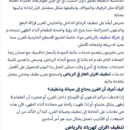
المناسبة لتنظيفه بعمق دون التسبب في أي ضرر. نقوم بفك الأجزاء القابلة
للإزالة مثل الرفوف والمواقد، وتنظيفها بشكل منفصل قبل إعادة تركيبها
بعناية.
نحرص أيضًا على تنظيف الزجاج الداخلي والخارجي للفرن لإزالة البقع
والدهون المتراكمة، مما يتيح لك رؤية واضحة للطعام أثناء الطهي. نستخدم
في
شركة تنظيف بالرياض
مواد خاصة لتلميع الأسطح الخارجية للفرن، مما
يعيد له بريقه ولمعانه الأصلي.
نحن ملتزمون بتقديم خدمات عالية الجودة بأسعار تنافسية، مع ضمان رضا
العملاء التام. نقدم خدماتنا في جميع أنحاء الرياض، ونسعى جاهدين لتلبية
احتياجات عملائنا في أسرع وقت ممكن. اتصل بنا اليوم للحصول على أفضل
خدمات
تنظيف افران الغاز في الرياض
واستمتع بفرن نظيف وصحي يعمل
بكفاءة عالية.
كيف أعرف أن الفرن يحتاج إلى صيانة وتنظيف؟
إذا لاحظت تراكم الدهون أو الأوساخ داخل الفرن، أو شعرت أن الطعام لا
يُطهى بشكل متساوٍ، أو إذا ظهرت رائحة غير معتادة أثناء الطهي، فإن هذه
هي علامات على الحاجة إلى تنظيف وصيانة الفرن. كما أن التأكد من أن
الشعلات أو الأنابيب تعمل بشكل جيد هو أمر أساسي.
تنظيف افران كهرباء بالرياض