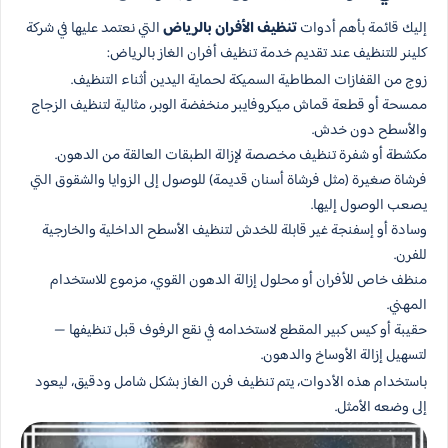
إليك قائمة بأهم أدوات
تنظيف الأفران بالرياض
التي نعتمد عليها في شركة
كلينر للتنظيف عند تقديم خدمة تنظيف أفران الغاز بالرياض:
زوج من القفازات المطاطية السميكة لحماية اليدين أثناء التنظيف.
ممسحة أو قطعة قماش ميكروفايبر منخفضة الوبر، مثالية لتنظيف الزجاج
والأسطح دون خدش.
مكشطة أو شفرة تنظيف مخصصة لإزالة الطبقات العالقة من الدهون.
فرشاة صغيرة (مثل فرشاة أسنان قديمة) للوصول إلى الزوايا والشقوق التي
يصعب الوصول إليها.
وسادة أو إسفنجة غير قابلة للخدش لتنظيف الأسطح الداخلية والخارجية
للفرن.
منظف خاص للأفران أو محلول إزالة الدهون القوي، مزموع للاستخدام
المهني.
حقيبة أو كيس كبير المقطع لاستخدامه في نقع الرفوف قبل تنظيفها —
لتسهيل إزالة الأوساخ والدهون.
باستخدام هذه الأدوات، يتم تنظيف فرن الغاز بشكل شامل ودقيق، ليعود
إلى وضعه الأمثل.