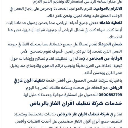
على مدار الساعة للرد على استفساراتك وتقديم الدعم اللازم.
الالتزام بالمواعيد
: نلتزم بالمواعيد المحددة ونحرص على إنجاز العمل في
الوقت المتفق عليه. وقتك ثمين، ونحن نقدر ذلك.
تغطية شاملة
: نغطي جميع أحياء الرياض، مما يضمن وصول خدماتنا إليك
أينما كنت. سواء كنت في شمال الرياض أو جنوبها، شرقها أو غربها، نحن هنا
لخدمتك.
ضمان الجودة
: نقدم ضمانًا على جميع خدماتنا، مما يمنحك الثقة في جودة
العمل الذي نقدمه. إذا لم تكن راضين، فسوف نقوم بتصحيح الأمر.
الوقاية من المخاطر
: بالإضافة إلى التنظيف، نقدم نصائح وإرشادات حول
كيفية الحفاظ على الفرن نظيفًا وتجنب تراكم الدهون والأوساخ، مما يطيل
عمر الفرن ويحسن أدائه.
باختيارك شركتنا، تضمن الحصول على أفضل خدمة
تنظيف افران غاز في
الرياض
، مع الحفاظ على صحتك وسلامة عائلتك. اتصل بنا اليوم
0500892799
للحصول على استشارة مجانية وخدمة لا مثيل لها.
خدمات شركة تنظيف افران الغاز بالرياض
نقدم في
شركة تنظيف افران غاز بالرياض
خدمات متخصصة ومتميزة
لتنظيف جميع أنواع أفران الغاز، معتمدين على أحدث التقنيات وأفضل