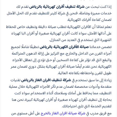
إذا كنت تبحث عن
شركة تنظيف أفران كهربائية بالرياض
تقدم لك
خدمات مميزة وشاملة، فنحن في شركة كلينر للتنظيف نقدم لك الحل الأمثل
لضمان كفاءة أفرانك الكهربائية.
نعلم تمامًا أن الأفران الكهربائية تتطلب صيانة دقيقة وتنظيف خاص للحفاظ
على أدائها الأمثل، سواء كانت أفران كهربائية صغيرة أو أفران البا كهرباء
الشهيرة التي تستخدم في العديد من المنازل.
تتضمن خدماتنا
صيانة الأفران الكهربائية بالرياض
تنظيفًا شاملًا لجميع
أجزاء الفرن من الداخل والخارج، مع التركيز على إزالة الدهون المتراكمة
والبقع التي قد تؤثر على كفاءة التسخين أو حتى تؤدي إلى تعطّل الأجزاء
الكهربائية. نحن نقدم أيضًا صيانة أفران كهربائية بشكل دوري لضمان عمر
طويل للفرن واحتفاظه بكفاءته العالية.
زيادة إلى ما سبق نستخدم في
شركة تنظيف افران الغاز بالرياض
تقنيات
متقدمة وأدوات مخصصة لضمان عدم تأثر الأجزاء الكهربائية خلال عملية
التنظيف، مما يحافظ على أمانك وسلامتك أثناء الاستخدام. سواء كنت
بحاجة إلى تنظيف أفران كهرباء صغيرة أو أفران كهربائية كبيرة، نحن هنا
لتقديم الخدمة التي تلبي احتياجاتك.
مع فريق مدرب في
شركة صيانة افران الغاز بالخرج
على أعلى مستوى من