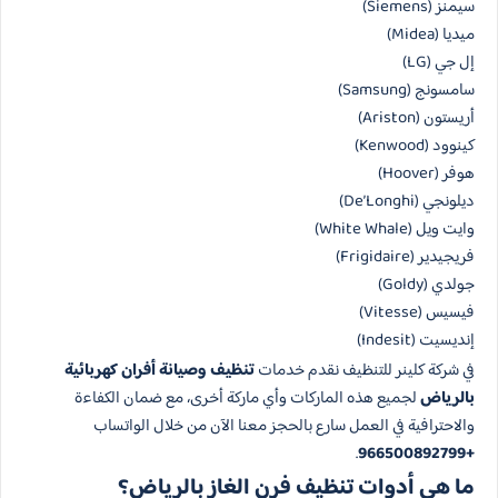
سيمنز (Siemens)
ميديا (Midea)
إل جي (LG)
سامسونج (Samsung)
أريستون (Ariston)
كينوود (Kenwood)
هوفر (Hoover)
ديلونجي (De’Longhi)
وايت ويل (White Whale)
فريجيدير (Frigidaire)
جولدي (Goldy)
فيسيس (Vitesse)
إنديسيت (Indesit)
في شركة كلينر للتنظيف نقدم خدمات
تنظيف وصيانة أفران كهربائية
بالرياض
لجميع هذه الماركات وأي ماركة أخرى، مع ضمان الكفاءة
والاحترافية في العمل سارع بالحجز معنا الآن من خلال الواتساب
.
+966500892799
ما هي أدوات تنظيف فرن الغاز بالرياض؟