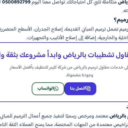
رياض
متكاملة تلبي كل احتياجاتك. تواصل معنا اليوم
0500892799
ل
ه.
رميم؟
ميم تشمل ترميم المباني القديمة، إصلاح الجدران، الأسطح المتضررة،
لية والخارجية، إضافة إلى إصلاح الأنابيب والتجهيزات.
ول تشطيبات بالرياض وابدأ مشروعك بثقة وا
ى خدمات مقاول ترميم بالرياض من شركة كلينر للتنظيف بأفضل الأسعار
وجودة مضمونة.
اتصل بنا
الواتساب
 بالرياض
معتمد ومرخص رسميًا لتنفيذ جميع أعمال الترميم للمباني ال
راخيص معتمدة من الجهات المختصة، مما يمنح العملاء الثقة التامة