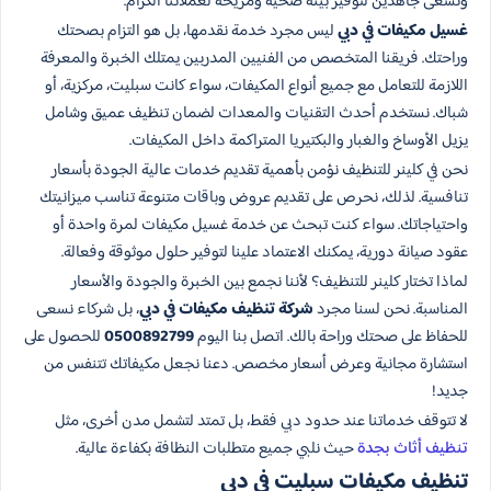
ونسعى جاهدين لتوفير بيئة صحية ومريحة لعملائنا الكرام.
غسيل مكيفات في دبي
ليس مجرد خدمة نقدمها، بل هو التزام بصحتك
وراحتك. فريقنا المتخصص من الفنيين المدربين يمتلك الخبرة والمعرفة
اللازمة للتعامل مع جميع أنواع المكيفات، سواء كانت سبليت، مركزية، أو
شباك. نستخدم أحدث التقنيات والمعدات لضمان تنظيف عميق وشامل
يزيل الأوساخ والغبار والبكتيريا المتراكمة داخل المكيفات.
نحن في كلينر للتنظيف نؤمن بأهمية تقديم خدمات عالية الجودة بأسعار
تنافسية. لذلك، نحرص على تقديم عروض وباقات متنوعة تناسب ميزانيتك
واحتياجاتك. سواء كنت تبحث عن خدمة غسيل مكيفات لمرة واحدة أو
عقود صيانة دورية، يمكنك الاعتماد علينا لتوفير حلول موثوقة وفعالة.
لماذا تختار كلينر للتنظيف؟ لأننا نجمع بين الخبرة والجودة والأسعار
المناسبة. نحن لسنا مجرد
شركة تنظيف مكيفات في دبي
، بل شركاء نسعى
للحفاظ على صحتك وراحة بالك. اتصل بنا اليوم
0500892799
للحصول على
استشارة مجانية وعرض أسعار مخصص. دعنا نجعل مكيفاتك تتنفس من
جديد!
لا تتوقف خدماتنا عند حدود دبي فقط، بل تمتد لتشمل مدن أخرى، مثل
تنظيف أثاث بجدة
حيث نلبي جميع متطلبات النظافة بكفاءة عالية.
تنظيف مكيفات سبليت في دبي