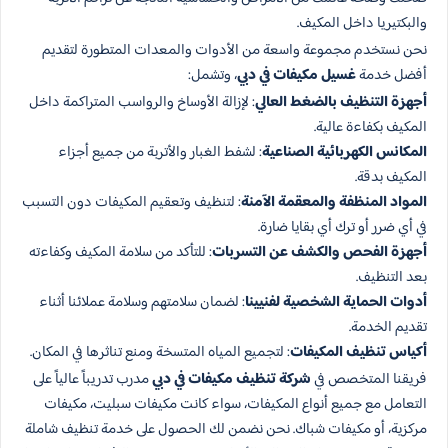
والبكتيريا داخل المكيف.
نحن نستخدم مجموعة واسعة من الأدوات والمعدات المتطورة لتقديم
أفضل خدمة
غسيل مكيفات في دبي
، وتشمل:
أجهزة التنظيف بالضغط العالي
: لإزالة الأوساخ والرواسب المتراكمة داخل
المكيف بكفاءة عالية.
المكانس الكهربائية الصناعية
: لشفط الغبار والأتربة من جميع أجزاء
المكيف بدقة.
المواد المنظفة والمعقمة الآمنة
: لتنظيف وتعقيم المكيفات دون التسبب
في أي ضرر أو ترك أي بقايا ضارة.
أجهزة الفحص والكشف عن التسربات
: للتأكد من سلامة المكيف وكفاءته
بعد التنظيف.
أدوات الحماية الشخصية لفنيينا
: لضمان سلامتهم وسلامة عملائنا أثناء
تقديم الخدمة.
أكياس تنظيف المكيفات
: لتجميع المياه المتسخة ومنع تناثرها في المكان.
فريقنا المتخصص في
شركة تنظيف مكيفات في دبي
مدرب تدريباً عالياً على
التعامل مع جميع أنواع المكيفات، سواء كانت مكيفات سبليت، مكيفات
مركزية، أو مكيفات شباك. نحن نضمن لك الحصول على خدمة تنظيف شاملة