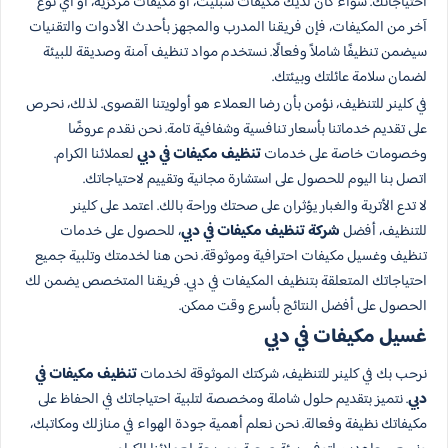
احتياجاتك. سواء كان لديك مكيفات سبليت، أو مكيفات مركزية، أو أي نوع
آخر من المكيفات، فإن فريقنا المدرب والمجهز بأحدث الأدوات والتقنيات
سيضمن تنظيفًا شاملاً وفعالًا. نستخدم مواد تنظيف آمنة وصديقة للبيئة
لضمان سلامة عائلتك وبيئتك.
في كلينر للتنظيف، نؤمن بأن رضا العملاء هو أولويتنا القصوى. لذلك، نحرص
على تقديم خدماتنا بأسعار تنافسية وشفافية تامة. نحن نقدم عروضًا
وخصومات خاصة على خدمات
تنظيف مكيفات في دبي
لعملائنا الكرام.
اتصل بنا اليوم للحصول على استشارة مجانية وتقييم لاحتياجاتك.
لا تدع الأتربة والغبار يؤثران على صحتك وراحة بالك. اعتمد على كلينر
للتنظيف، أفضل
شركة تنظيف مكيفات في دبي
، للحصول على خدمات
تنظيف وغسيل مكيفات احترافية وموثوقة. نحن هنا لخدمتك وتلبية جميع
احتياجاتك المتعلقة بتنظيف المكيفات في دبي. فريقنا المتخصص يضمن لك
الحصول على أفضل النتائج بأسرع وقت ممكن.
غسيل مكيفات في دبي
نرحب بك في كلينر للتنظيف، شركتك الموثوقة لخدمات
تنظيف مكيفات في
دبي
. نتميز بتقديم حلول شاملة ومخصصة لتلبية احتياجاتك في الحفاظ على
مكيفاتك نظيفة وفعالة. نحن نعلم أهمية جودة الهواء في منازلك ومكاتبك،