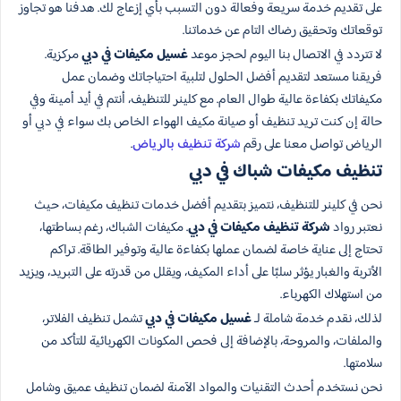
على تقديم خدمة سريعة وفعالة دون التسبب بأي إزعاج لك. هدفنا هو تجاوز
توقعاتك وتحقيق رضاك التام عن خدماتنا.
لا تتردد في الاتصال بنا اليوم لحجز موعد
غسيل مكيفات في دبي
مركزية.
فريقنا مستعد لتقديم أفضل الحلول لتلبية احتياجاتك وضمان عمل
مكيفاتك بكفاءة عالية طوال العام. مع كلينر للتنظيف، أنتم في أيد أمينة وفي
حالة إن كنت تريد تنظيف أو صيانة مكيف الهواء الخاص بك سواء في دبي أو
الرياض تواصل معنا على رقم
شركة تنظيف بالرياض
.
تنظيف مكيفات شباك في دبي
نحن في كلينر للتنظيف، نتميز بتقديم أفضل خدمات تنظيف مكيفات، حيث
نعتبر رواد
شركة تنظيف مكيفات في دبي
. مكيفات الشباك، رغم بساطتها،
تحتاج إلى عناية خاصة لضمان عملها بكفاءة عالية وتوفير الطاقة. تراكم
الأتربة والغبار يؤثر سلبًا على أداء المكيف، ويقلل من قدرته على التبريد، ويزيد
من استهلاك الكهرباء.
لذلك، نقدم خدمة شاملة لـ
غسيل مكيفات في دبي
تشمل تنظيف الفلاتر،
والملفات، والمروحة، بالإضافة إلى فحص المكونات الكهربائية للتأكد من
سلامتها.
نحن نستخدم أحدث التقنيات والمواد الآمنة لضمان تنظيف عميق وشامل