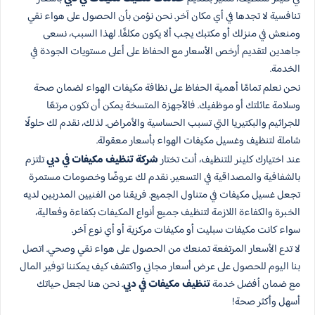
تنافسية لا تجدها في أي مكان آخر. نحن نؤمن بأن الحصول على هواء نقي
ومنعش في منزلك أو مكتبك يجب ألا يكون مكلفًا. لهذا السبب، نسعى
جاهدين لتقديم أرخص الأسعار مع الحفاظ على أعلى مستويات الجودة في
الخدمة.
نحن نعلم تمامًا أهمية الحفاظ على نظافة مكيفات الهواء لضمان صحة
وسلامة عائلتك أو موظفيك. فالأجهزة المتسخة يمكن أن تكون مرتعًا
للجراثيم والبكتيريا التي تسبب الحساسية والأمراض. لذلك، نقدم لك حلولًا
شاملة لتنظيف وغسيل مكيفات الهواء بأسعار معقولة.
عند اختيارك كلينر للتنظيف، أنت تختار
شركة تنظيف مكيفات في دبي
تلتزم
بالشفافية والمصداقية في التسعير. نقدم لك عروضًا وخصومات مستمرة
تجعل غسيل مكيفات في متناول الجميع. فريقنا من الفنيين المدربين لديه
الخبرة والكفاءة اللازمة لتنظيف جميع أنواع المكيفات بكفاءة وفعالية،
سواء كانت مكيفات سبليت أو مكيفات مركزية أو أي نوع آخر.
لا تدع الأسعار المرتفعة تمنعك من الحصول على هواء نقي وصحي. اتصل
بنا اليوم للحصول على عرض أسعار مجاني واكتشف كيف يمكننا توفير المال
مع ضمان أفضل خدمة
تنظيف مكيفات في دبي
. نحن هنا لجعل حياتك
أسهل وأكثر صحة!