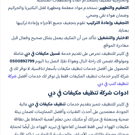
والخارجية للمكيف باستخدام الماء والمنظفات المناسبة.
التعقيم والتطهير
: نستخدم مواد معقمة ومطهرة لقتل البكتيريا والجراثيم
وضمان هواء نقي وصحي.
التجفيف وإعادة التركيب
: نقوم بتجفيف جميع الأجزاء وإعادة تركيبها
بعناية.
الاختبار والتشغيل
: نتأكد من أن المكيف يعمل بشكل صحيح وفعال قبل
مغادرة الموقع.
في كلينر للتنظيف، نحرص على تقديم خدمة
غسيل مكيفات في دبي
شاملة
وموثوقة، تضمن لك راحة البال وهواءً نقيًا. اتصل بنا اليوم
0500892799
للحصول على أفضل خدمات تنظيف مكيفات بأسعار تنافسية، لا نوفر لك في
شركة كلينر خدمات تنظيف المكيفات فقط بل نوفر لك خدمات أفضل
شركة
تنظيف كنب في دبي
.
ادوات شركة تنظيف مكيفات في دبي
في كلينر للتنظيف، نتميز بتقديم خدمات
تنظيف مكيفات في دبي
عالية
الجودة، معتمدين على أحدث التقنيات وأفضل الممارسات لضمان بيئة
صحية ومنعشة في منزلك أو مكتبك. نحن نعلم أهمية الحفاظ على نظافة
مكيفات الهواء ليس فقط لضمان كفاءتها في تبريد الهواء، بل أيضًا لحماية
صحتك وصحة عائلتك من الأمراض والحساسية الناتجة عن تراكم الأتربة