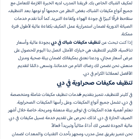
لمكيف الشباك الخاص بك. فريقنا المدرب لديه الخبرة اللازمة للتعامل مع
جميع أنواع مكيفات الشباك، بغض النظر عن حجمها أو نوعها. بعد التنظيف،
ستلاحظ فرقًا كبيرًا في جودة الهواء وكفاءة التبريد. كما أننا نقدم خدمات
الصيانة الدورية لضمان استمرارية عمل المكيف بكفاءة عالية لأطول فترة
ممكنة.
إذا كنت تبحث عن
تنظيف مكيفات شباك في دبي
بجودة عالية وأسعار
تنافسية، فكلينر للتنظيف هي خيارك الأمثل. اتصل بنا اليوم للحصول على
عرض أسعار مجاني، ودعنا نعتني بمكيفاتك لضمان بيئة صحية ومنزل
منعش. نحن نضمن لك رضاك التام عن خدماتنا، ونسعى دائمًا لتقديم
الأفضل لعملائنا الكرام في دبي.
تنظيف مكيفات صحراوية في دبي
في كلينر للتنظيف، نتميز بتقديم
خ
دمات تنظيف مكيفات شاملة ومتخصصة
في دبي، تشمل جميع أنواع المكيفات، وعلى رأسها المكيفات الصحراوية.
نعلم أهمية هذه المكيفات في توفير بيئة منعشة ومريحة، خاصة خلال أشهر
الصيف الحارة في دبي. لذلك، نحرص على تقديم خدمة غسيل مكيفات في دبي
عالية الجودة تضمن لك أداءً مثالياً وتبريداً فعالاً.
نحن نتميز بفريق عمل مدرب ومجهز بأحدث التقنيات والمعدات لضمان