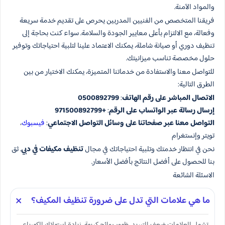
والمواد الآمنة.
فريقنا المتخصص من الفنيين المدربين يحرص على تقديم خدمة سريعة
وفعالة، مع الالتزام بأعلى معايير الجودة والسلامة. سواء كنت بحاجة إلى
تنظيف دوري أو صيانة شاملة، يمكنك الاعتماد علينا لتلبية احتياجاتك وتوفير
حلول مخصصة تناسب ميزانيتك.
للتواصل معنا والاستفادة من خدماتنا المتميزة، يمكنك الاختيار من بين
الطرق التالية:
الاتصال المباشر على رقم الهاتف
:
0500892799
إرسال رسالة عبر الواتساب على الرقم
:
+971500892799
التواصل معنا عبر صفحاتنا على وسائل التواصل الاجتماعي
:
فيسبوك
،
تويتر وإنستغرام
نحن في انتظار خدمتك وتلبية احتياجاتك في مجال
تنظيف مكيفات في دبي
. ثق
بنا للحصول على أفضل النتائج بأفضل الأسعار.
الاسئلة الشائعة
ما هي علامات التي تدل على ضرورة تنظيف المكيف؟
تشمل العلامات ضعف التبريد، ظهور روائح كريهة، زيادة استهلاك الكهرباء،