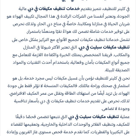
في كلينر للتنظيف، نتميز بتقديم
خدمات تنظيف مكيفات في دبي
عالية
الجودة، ونعتبر أنفسنا من الشركات الرائدة في هذا المجال. تكييف الهواء هو
شريان الحياة في منازلنا ومكاتبنا، خاصةً في مناخ دبي الحار، ولذلك نحرص
على توفير خدمات شاملة تضمن لك هواءً نقيًا ومنعشًا باستمرار.
تشمل خدماتنا تنظيف مكيفات لجميع الأنواع، مع التركيز بشكل خاص على
تنظيف مكيفات سبليت في دبي
، التي تعتبر الأكثر شيوعًا في المنازل
والمكاتب. فريقنا المتخصص يمتلك الخبرة والكفاءة اللازمة للتعامل مع
جميع أنواع المكيفات بأمان وفعالية، باستخدام أحدث التقنيات والمواد
الصديقة للبيئة.
نحن في كلينر للتنظيف نؤمن بأن غسيل مكيفات ليس مجرد خدمة، بل هو
استثمار في صحتك وراحة عائلتك. فالمكيفات المتسخة لا تؤثر فقط على جودة
الهواء، بل تزيد أيضًا من استهلاك الطاقة وتقلل من عمر المكيف الافتراضي.
لذلك، نحرص على تقديم خدمات تنظيف مكيفات في دبي بأسعار تنافسية
وجودة لا تضاهى.
عملية
تنظيف مكيفات سبليت في دبي
التي نتبعها تتضمن فحصًا دقيقًا
للمكيف، وتنظيف الفلاتر والوحدات الداخلية والخارجية، وتعقيمها للقضاء
على البكتيريا والفطريات. كما نقدم خدمة فحص مستوى غاز الفريون وإعادة