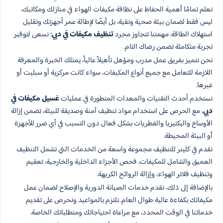
نعلم تمامًا أهمية الحفاظ على نظافة مكيفات الهواء في منازلك ومكاتبك،
ليس فقط لضمان بيئة صحية ونقية، بل أيضًا لإطالة عمر أجهزتك وتقليل
استهلاك الطاقة. مهمتنا تتجاوز مجرد
تنظيف مكيفات في دبي
؛ نسعى لتوفير
تجربة متكاملة تضمن رضاك التام.
نحن نتميز بفريق عمل مدرب ومؤهل تأهيلاً عالياً، يمتلك الخبرة والمعرفة
اللازمة للتعامل مع جميع أنواع المكيفات، سواء كانت مركزية أو سبليت أو
غيرها.
نستخدم أحدث التقنيات والمعدات المتطورة في عمليات
غسيل مكيفات في
دبي
، مع الحرص على استخدام مواد تنظيف آمنة وصديقة للبيئة، تضمن إزالة
الأوساخ والبكتيريا والفطريات بشكل فعال دون التسبب في أي ضرر للأجهزة
أو البيئة المحيطة.
نقدم في كلينر للتنظيف مجموعة واسعة من الخدمات التي تشمل التنظيف
العميق والشامل للمكيفات، فحص الأجزاء الداخلية والخارجية، تعقيم
وتنظيف فلاتر الهواء، وإزالة الروائح الكريهة.
بالإضافة إلى ذلك، نقدم خدمات الصيانة الدورية والإصلاح لضمان عمل
مكيفاتك بكفاءة عالية طوال العام. نلتزم بالمواعيد ونحرص على تقديم
خدماتنا في الوقت المحدد، مع مراعاة احتياجاتك ومتطلباتك الخاصة.