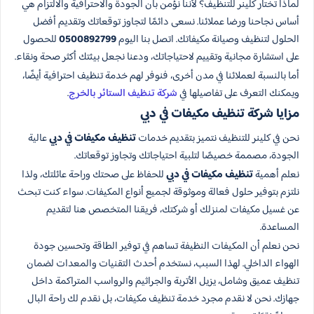
لماذا تختار كلينر للتنظيف؟ لأننا نؤمن بأن الجودة والاحترافية والالتزام هي
أساس نجاحنا ورضا عملائنا. نسعى دائمًا لتجاوز توقعاتك وتقديم أفضل
الحلول لتنظيف وصيانة مكيفاتك. اتصل بنا اليوم
0500892799
للحصول
على استشارة مجانية وتقييم لاحتياجاتك، ودعنا نجعل بيئتك أكثر صحة ونقاء.
أما بالنسبة لعملائنا في مدن أخرى، فنوفر لهم خدمة تنظيف احترافية أيضًا،
ويمكنك التعرف على تفاصيلها في
شركة تنظيف الستائر بالخرج
.
مزايا شركة تنظيف مكيفات في دبي
نحن في كلينر للتنظيف نتميز بتقديم خدمات
تنظيف مكيفات في دبي
عالية
الجودة، مصممة خصيصًا لتلبية احتياجاتك وتجاوز توقعاتك.
نعلم أهمية
تنظيف مكيفات في دبي
للحفاظ على صحتك وراحة عائلتك، ولذا
نلتزم بتوفير حلول فعالة وموثوقة لجميع أنواع المكيفات. سواء كنت تبحث
عن غسيل مكيفات لمنزلك أو شركتك، فريقنا المتخصص هنا لتقديم
المساعدة.
نحن نعلم أن المكيفات النظيفة تساهم في توفير الطاقة وتحسين جودة
الهواء الداخلي. لهذا السبب، نستخدم أحدث التقنيات والمعدات لضمان
تنظيف عميق وشامل، يزيل الأتربة والجراثيم والرواسب المتراكمة داخل
جهازك. نحن لا نقدم مجرد خدمة تنظيف مكيفات، بل نقدم لك راحة البال