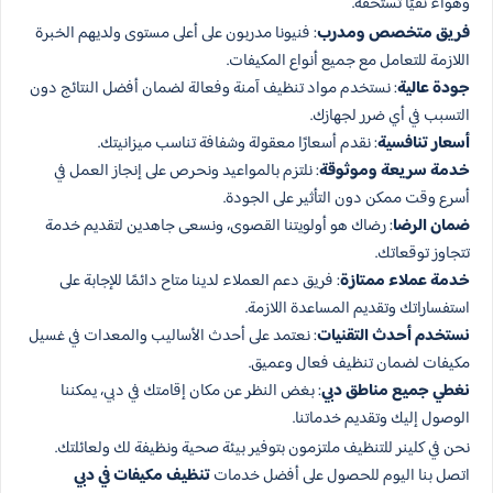
وهواءً نقيًا تستحقه.
فريق متخصص ومدرب
: فنيونا مدربون على أعلى مستوى ولديهم الخبرة
اللازمة للتعامل مع جميع أنواع المكيفات.
جودة عالية
: نستخدم مواد تنظيف آمنة وفعالة لضمان أفضل النتائج دون
التسبب في أي ضرر لجهازك.
أسعار تنافسية
: نقدم أسعارًا معقولة وشفافة تناسب ميزانيتك.
خدمة سريعة وموثوقة
: نلتزم بالمواعيد ونحرص على إنجاز العمل في
أسرع وقت ممكن دون التأثير على الجودة.
ضمان الرضا
: رضاك هو أولويتنا القصوى، ونسعى جاهدين لتقديم خدمة
تتجاوز توقعاتك.
خدمة عملاء ممتازة
: فريق دعم العملاء لدينا متاح دائمًا للإجابة على
استفساراتك وتقديم المساعدة اللازمة.
نستخدم أحدث التقنيات
: نعتمد على أحدث الأساليب والمعدات في غسيل
مكيفات لضمان تنظيف فعال وعميق.
نغطي جميع مناطق دبي
: بغض النظر عن مكان إقامتك في دبي، يمكننا
الوصول إليك وتقديم خدماتنا.
نحن في كلينر للتنظيف ملتزمون بتوفير بيئة صحية ونظيفة لك ولعائلتك.
اتصل بنا اليوم للحصول على أفضل خدمات
تنظيف مكيفات في دبي