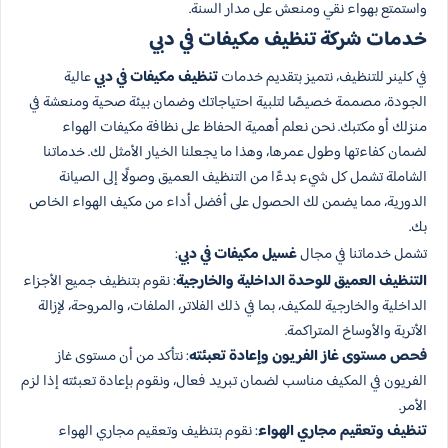
واستمتع بهواء نقي ومنعش على مدار السنة.
خدمات شركة تنظيف مكيفات في دبي
في كلينر للتنظيف، نتميز بتقديم خدمات
تنظيف مكيفات في دبي
عالية
الجودة، مصممة خصيصًا لتلبية احتياجاتك وضمان بيئة صحية ومنعشة في
منزلك أو مكتبك. نحن نعلم أهمية الحفاظ على نظافة مكيفات الهواء
لضمان كفاءتها وطول عمرها، وهذا ما يجعلنا الخيار الأمثل لك. خدماتنا
الشاملة تشمل كل شيء بدءًا من التنظيف العميق وصولًا إلى الصيانة
الدورية، مما يضمن لك الحصول على أفضل أداء من مكيف الهواء الخاص
بك.
تشمل خدماتنا في مجال
غسيل مكيفات في دبي
:
التنظيف العميق للوحدة الداخلية والخارجية
: نقوم بتنظيف جميع الأجزاء
الداخلية والخارجية للمكيف، بما في ذلك الفلاتر، الملفات، والمروحة، لإزالة
الأتربة والأوساخ المتراكمة.
فحص مستوى غاز الفريون وإعادة تعبئته
: نتأكد من أن مستوى غاز
الفريون في المكيف مناسب لضمان تبريد فعال، ونقوم بإعادة تعبئته إذا لزم
الأمر.
تنظيف وتعقيم مجاري الهواء
: نقوم بتنظيف وتعقيم مجاري الهواء