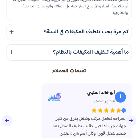
أو ملاحظة الغبار والأوساخ المتراكمة على الفلاتر والوحدات الداخلية
والخارجية.
كم مرة يجب تنظيف المكيفات في السنة؟
يوصى بتنظيف المكيفات مرتين في السنة على الأقل، ويفضل أكثر في المناطق
ما أهمية تنظيف المكيفات بانتظام؟
ذات الغبار العالي أو الاستخدام المكثف، لضمان أفضل أداء.
تنظيف المكيفات بانتظام يضمن كفاءة التبريد المثلى، يقلل من استهلاك
تقيمات العملاء
الطاقة، ويحسن جودة الهواء الداخلي، مما يقي من الحساسية والأمراض.
كما يطيل عمر المكيف الافتراضي.
أبو خالد العتيبي
أ
4 شهر مضى
بصراحة تعامل مرتب وشغل يفرق عن كثير
جهات جربناها قبل. طلبنا تنظيف للمحل بعد
ضغط شغل قوي، وكان أهم شيء عندي