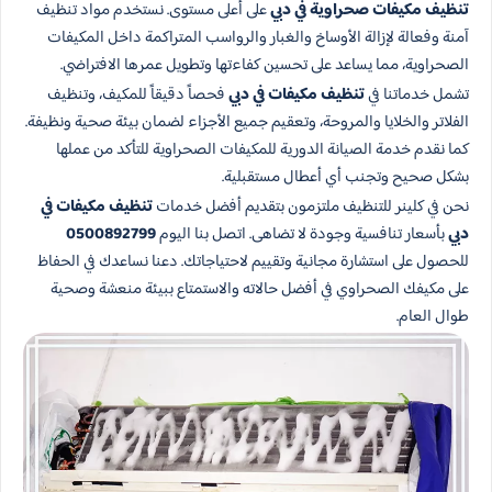
تنظيف مكيفات صحراوية في دبي
على أعلى مستوى. نستخدم مواد تنظيف
آمنة وفعالة لإزالة الأوساخ والغبار والرواسب المتراكمة داخل المكيفات
الصحراوية، مما يساعد على تحسين كفاءتها وتطويل عمرها الافتراضي.
تشمل خدماتنا في
تنظيف مكيفات في دبي
فحصاً دقيقاً للمكيف، وتنظيف
الفلاتر والخلايا والمروحة، وتعقيم جميع الأجزاء لضمان بيئة صحية ونظيفة.
كما نقدم خدمة الصيانة الدورية للمكيفات الصحراوية للتأكد من عملها
بشكل صحيح وتجنب أي أعطال مستقبلية.
نحن في كلينر للتنظيف ملتزمون بتقديم أفضل خدمات
تنظيف مكيفات في
دبي
بأسعار تنافسية وجودة لا تضاهى. اتصل بنا اليوم
0500892799
للحصول على استشارة مجانية وتقييم لاحتياجاتك. دعنا نساعدك في الحفاظ
على مكيفك الصحراوي في أفضل حالاته والاستمتاع ببيئة منعشة وصحية
طوال العام.