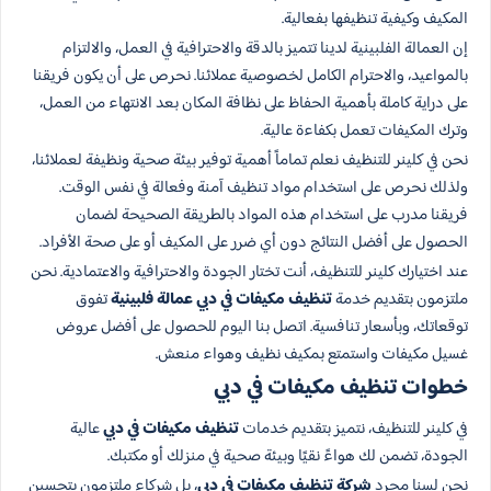
المكيف وكيفية تنظيفها بفعالية.
إن العمالة الفلبينية لدينا تتميز بالدقة والاحترافية في العمل، والالتزام
بالمواعيد، والاحترام الكامل لخصوصية عملائنا. نحرص على أن يكون فريقنا
على دراية كاملة بأهمية الحفاظ على نظافة المكان بعد الانتهاء من العمل،
وترك المكيفات تعمل بكفاءة عالية.
نحن في كلينر للتنظيف نعلم تماماً أهمية توفير بيئة صحية ونظيفة لعملائنا،
ولذلك نحرص على استخدام مواد تنظيف آمنة وفعالة في نفس الوقت.
فريقنا مدرب على استخدام هذه المواد بالطريقة الصحيحة لضمان
الحصول على أفضل النتائج دون أي ضرر على المكيف أو على صحة الأفراد.
عند اختيارك كلينر للتنظيف، أنت تختار الجودة والاحترافية والاعتمادية. نحن
ملتزمون بتقديم خدمة
تنظيف مكيفات في دبي عمالة فلبينية
تفوق
توقعاتك، وبأسعار تنافسية. اتصل بنا اليوم للحصول على أفضل عروض
غسيل مكيفات واستمتع بمكيف نظيف وهواء منعش.
خطوات تنظيف مكيفات في دبي
في كلينر للتنظيف، نتميز بتقديم خدمات
تنظيف مكيفات في دبي
عالية
الجودة، تضمن لك هواءً نقيًا وبيئة صحية في منزلك أو مكتبك.
نحن لسنا مجرد
شركة تنظيف مكيفات في دبي
، بل شركاء ملتزمون بتحسين