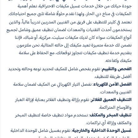
جودة حياتك من خلال خدمات غسيل مكيفات الاحترافية. نعلم أهمية
المكيفات في مناخ دبي الحار، ولهذا نقدم حلولًا شاملة تلبي جميع احتياجاتك.
نعتمد في كلينر للتنظيف على فريق من الفنيين المدربين تدريباً عالياً، والذين
يستخدمون أحدث التقنيات والمعدات لضمان تنظيف عميق وشامل لجميع
أنواع المكيفات. سواء كان لديك مكيفات سبليت، مركزية، أو شباك، فإننا
نضمن لك خدمة متميزة تعيد مكيفك إلى حالته المثالية. نحن ملتزمون
بتقديم خدمة تنظيف مكيفات تتجاوز توقعاتك، مع الحفاظ على سلامة
مكيفك وكفاءته.
الفحص والتقييم
: نقوم بفحص شامل للمكيف لتحديد نوعه وحالته وتحديد
أفضل طريقة للتنظيف.
الفصل الآمن للكهرباء
: نفصل التيار الكهربائي عن المكيف لضمان سلامة
الفنيين والمعدات.
التنظيف العميق للفلاتر
: نقوم بإزالة وتنظيف الفلاتر بعناية لإزالة الغبار
والأوساخ المتراكمة.
تنظيف المبخر والمكثف
: نستخدم مواد تنظيف خاصة لتنظيف المبخر
والمكثف وإزالة أي تراكمات.
غسيل الوحدة الداخلية والخارجية
: نقوم بغسيل شامل للوحدة الداخلية