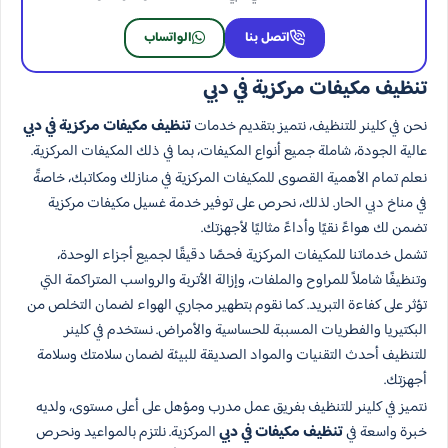
اتصل بنا
الواتساب
تنظيف مكيفات مركزية في دبي
نحن في كلينر للتنظيف، نتميز بتقديم خدمات
تنظيف مكيفات مركزية في دبي
عالية الجودة، شاملة جميع أنواع المكيفات، بما في ذلك المكيفات المركزية.
نعلم تمام الأهمية القصوى للمكيفات المركزية في منازلك ومكاتبك، خاصةً
في مناخ دبي الحار. لذلك، نحرص على توفير خدمة غسيل مكيفات مركزية
تضمن لك هواءً نقيًا وأداءً مثاليًا لأجهزتك.
تشمل خدماتنا للمكيفات المركزية فحصًا دقيقًا لجميع أجزاء الوحدة،
وتنظيفًا شاملاً للمراوح والملفات، وإزالة الأتربة والرواسب المتراكمة التي
تؤثر على كفاءة التبريد. كما نقوم بتطهير مجاري الهواء لضمان التخلص من
البكتيريا والفطريات المسببة للحساسية والأمراض. نستخدم في كلينر
للتنظيف أحدث التقنيات والمواد الصديقة للبيئة لضمان سلامتك وسلامة
أجهزتك.
نتميز في كلينر للتنظيف بفريق عمل مدرب ومؤهل على أعلى مستوى، ولديه
خبرة واسعة في
تنظيف مكيفات في دبي
المركزية. نلتزم بالمواعيد ونحرص