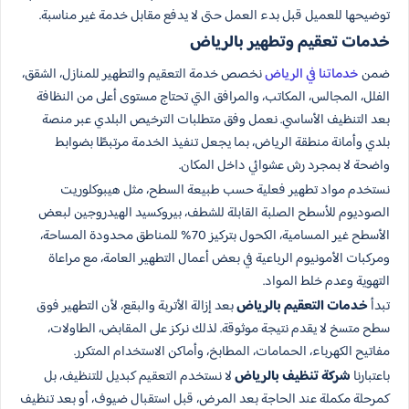
توضيحها للعميل قبل بدء العمل حتى لا يدفع مقابل خدمة غير مناسبة.
خدمات تعقيم وتطهير بالرياض
ضمن
خدماتنا في الرياض
نخصص خدمة التعقيم والتطهير للمنازل، الشقق،
الفلل، المجالس، المكاتب، والمرافق التي تحتاج مستوى أعلى من النظافة
بعد التنظيف الأساسي. نعمل وفق متطلبات الترخيص البلدي عبر منصة
بلدي وأمانة منطقة الرياض، بما يجعل تنفيذ الخدمة مرتبطًا بضوابط
واضحة لا بمجرد رش عشوائي داخل المكان.
نستخدم مواد تطهير فعلية حسب طبيعة السطح، مثل هيبوكلوريت
الصوديوم للأسطح الصلبة القابلة للشطف، بيروكسيد الهيدروجين لبعض
الأسطح غير المسامية، الكحول بتركيز 70% للمناطق محدودة المساحة،
ومركبات الأمونيوم الرباعية في بعض أعمال التطهير العامة، مع مراعاة
التهوية وعدم خلط المواد.
تبدأ
خدمات التعقيم بالرياض
بعد إزالة الأتربة والبقع، لأن التطهير فوق
سطح متسخ لا يقدم نتيجة موثوقة. لذلك نركز على المقابض، الطاولات،
مفاتيح الكهرباء، الحمامات، المطابخ، وأماكن الاستخدام المتكرر.
باعتبارنا
شركة تنظيف بالرياض
لا نستخدم التعقيم كبديل للتنظيف، بل
كمرحلة مكملة عند الحاجة بعد المرض، قبل استقبال ضيوف، أو بعد تنظيف