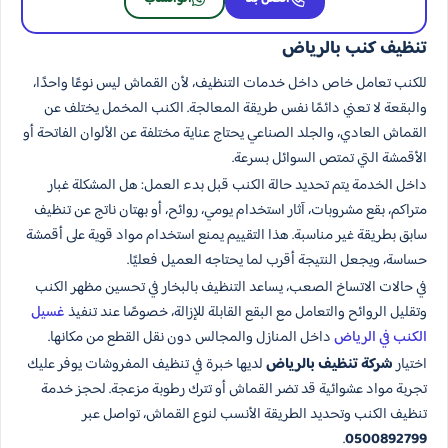
تنظيف كنب بالرياض
للكنب تعامل خاص داخل خدمات التنظيف، لأن القماش ليس نوعًا واحدًا،
والبقعة لا تعني دائمًا نفس طريقة المعالجة. الكنب المخمل يختلف عن
القماش العادي، والجلد الصناعي يحتاج عناية مختلفة عن الألوان الفاتحة أو
الأقمشة التي تمتص السوائل بسرعة.
داخل الخدمة يتم تحديد حالة الكنب قبل بدء العمل: هل المشكلة غبار
متراكم، بقع مشروبات، آثار استخدام يومي، روائح، أو بهتان ناتج عن تنظيف
سابق بطريقة غير مناسبة. هذا التقييم يمنع استخدام مواد قوية على أقمشة
حساسة، ويجعل النتيجة أقرب لما يحتاجه العميل فعليًا.
في حالات الاتساخ الصعب، يساعد التنظيف بالبخار في تحسين مظهر الكنب
وتقليل الروائح والتعامل مع البقع القابلة للإزالة، خصوصًا عند تنفيذ
غسيل
الكنب في الرياض
داخل المنازل والمجالس دون نقل القطع من مكانها.
اختيار
شركة تنظيف بالرياض
لديها خبرة في تنظيف المفروشات يوفر عليك
تجربة مواد عشوائية قد تضر القماش أو تترك رطوبة مزعجة. لحجز خدمة
تنظيف الكنب وتحديد الطريقة الأنسب لنوع القماش، تواصل عبر
.
0500892799