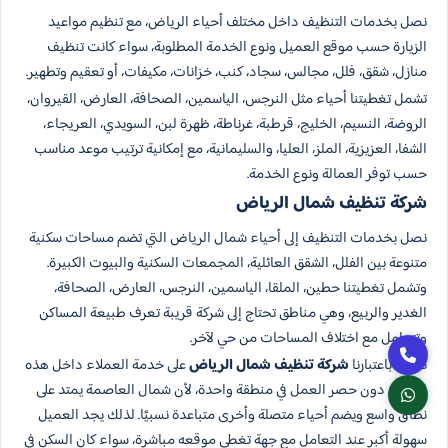
نصل بخدمات التنظيف داخل مختلف أحياء الرياض، مع تنظيم مواعيد
الزيارة حسب موقع العميل ونوع الخدمة المطلوبة، سواء كانت تنظيف
منازل، شقق، فلل، مجالس، سجاد، كنب، خزانات، مكيفات، أو تعقيم وتطهير.
تشمل تغطيتنا أحياء مثل النرجس، الياسمين، الصحافة، العارض، القيروان،
الروضة، النسيم، الخليج، قرطبة، غرناطة، ظهرة لبن، السويدي، العريجاء،
الشفا، العزيزية، الملز، العليا، والسليمانية، مع إمكانية ترتيب موعد مناسب
حسب توفر العمالة ونوع الخدمة.
شركة تنظيف شمال الرياض
نصل بخدمات التنظيف إلى أحياء شمال الرياض التي تضم مساحات سكنية
متنوعة بين الفلل، الشقق العائلية، المجمعات السكنية والبيوت الكبيرة.
وتشمل تغطيتنا حطين، الملقا، الياسمين، النرجس، العارض، الصحافة،
الغدير والربيع، وهي مناطق تحتاج إلى شركة قريبة تعرف طبيعة المساكن
وتتعامل مع اختلاف المساحات من حي لآخر.
نعمل باعتبارنا
شركة تنظيف شمال الرياض
على خدمة العملاء داخل هذه
الأحياء دون حصر العمل في منطقة واحدة، لأن شمال العاصمة يمتد على
نطاق واسع ويضم أحياء متصلة وأخرى متباعدة نسبيًا. لذلك يجد العميل
سهولة أكبر عند التعامل مع جهة تغطي موقعه مباشرة، سواء كان السكن في