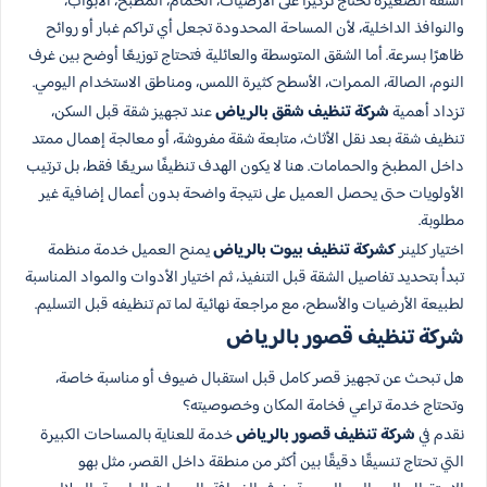
الشقة الصغيرة تحتاج تركيزًا على الأرضيات، الحمام، المطبخ، الأبواب،
والنوافذ الداخلية، لأن المساحة المحدودة تجعل أي تراكم غبار أو روائح
ظاهرًا بسرعة. أما الشقق المتوسطة والعائلية فتحتاج توزيعًا أوضح بين غرف
النوم، الصالة، الممرات، الأسطح كثيرة اللمس، ومناطق الاستخدام اليومي.
تزداد أهمية
شركة تنظيف شقق بالرياض
عند تجهيز شقة قبل السكن،
تنظيف شقة بعد نقل الأثاث، متابعة شقة مفروشة، أو معالجة إهمال ممتد
داخل المطبخ والحمامات. هنا لا يكون الهدف تنظيفًا سريعًا فقط، بل ترتيب
الأولويات حتى يحصل العميل على نتيجة واضحة بدون أعمال إضافية غير
مطلوبة.
اختيار كلينر
كشركة تنظيف بيوت بالرياض
يمنح العميل خدمة منظمة
تبدأ بتحديد تفاصيل الشقة قبل التنفيذ، ثم اختيار الأدوات والمواد المناسبة
لطبيعة الأرضيات والأسطح، مع مراجعة نهائية لما تم تنظيفه قبل التسليم.
شركة تنظيف قصور بالرياض​
هل تبحث عن تجهيز قصر كامل قبل استقبال ضيوف أو مناسبة خاصة،
وتحتاج خدمة تراعي فخامة المكان وخصوصيته؟
نقدم في
شركة تنظيف قصور بالرياض
خدمة للعناية بالمساحات الكبيرة
التي تحتاج تنسيقًا دقيقًا بين أكثر من منطقة داخل القصر، مثل بهو