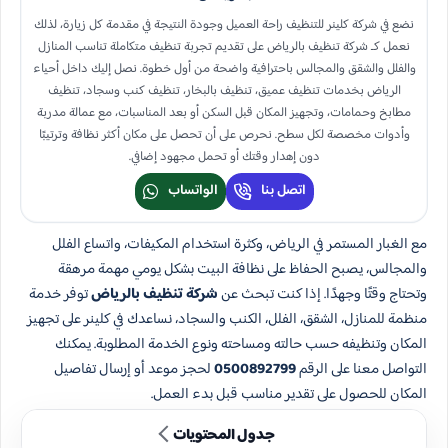
نضع في شركة كلينر للتنظيف راحة العميل وجودة النتيجة في مقدمة كل زيارة، لذلك
نعمل كـ شركة تنظيف بالرياض على تقديم تجربة تنظيف متكاملة تناسب المنازل
والفلل والشقق والمجالس باحترافية واضحة من أول خطوة. نصل إليك داخل أحياء
الرياض بخدمات تنظيف عميق، تنظيف بالبخار، تنظيف كنب وسجاد، تنظيف
مطابخ وحمامات، وتجهيز المكان قبل السكن أو بعد المناسبات، مع عمالة مدربة
وأدوات مخصصة لكل سطح. نحرص على أن تحصل على مكان أكثر نظافة وترتيبًا
دون إهدار وقتك أو تحمل مجهود إضافي.
اتصل بنا
الواتساب
مع الغبار المستمر في الرياض، وكثرة استخدام المكيفات، واتساع الفلل
والمجالس، يصبح الحفاظ على نظافة البيت بشكل يومي مهمة مرهقة
وتحتاج وقتًا وجهدًا. إذا كنت تبحث عن
شركة تنظيف بالرياض
توفر خدمة
منظمة للمنازل، الشقق، الفلل، الكنب والسجاد، نساعدك في كلينر على تجهيز
المكان وتنظيفه حسب حالته ومساحته ونوع الخدمة المطلوبة. يمكنك
التواصل معنا على الرقم
0500892799
لحجز موعد أو إرسال تفاصيل
المكان للحصول على تقدير مناسب قبل بدء العمل.
جدول المحتويات