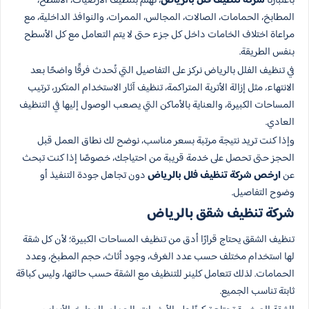
باعتبارنا
شركة تنظيف فلل بالرياض
، نهتم بتنظيف الأرضيات، الأسطح،
المطابخ، الحمامات، الصالات، المجالس، الممرات، والنوافذ الداخلية، مع
مراعاة اختلاف الخامات داخل كل جزء حتى لا يتم التعامل مع كل الأسطح
بنفس الطريقة.
في تنظيف الفلل بالرياض نركز على التفاصيل التي تُحدث فرقًا واضحًا بعد
الانتهاء، مثل إزالة الأتربة المتراكمة، تنظيف آثار الاستخدام المتكرر، ترتيب
المساحات الكبيرة، والعناية بالأماكن التي يصعب الوصول إليها في التنظيف
العادي.
وإذا كنت تريد نتيجة مرتبة بسعر مناسب، نوضح لك نطاق العمل قبل
الحجز حتى تحصل على خدمة قريبة من احتياجك، خصوصًا إذا كنت تبحث
عن
ارخص شركة تنظيف فلل بالرياض
دون تجاهل جودة التنفيذ أو
وضوح التفاصيل.
شركة تنظيف شقق بالرياض
تنظيف الشقق يحتاج قرارًا أدق من تنظيف المساحات الكبيرة؛ لأن كل شقة
لها استخدام مختلف حسب عدد الغرف، وجود أثاث، حجم المطبخ، وعدد
الحمامات. لذلك تتعامل كلينر للتنظيف مع الشقة حسب حالتها، وليس كباقة
ثابتة تناسب الجميع.