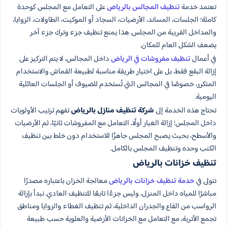
تعتمد خدمة
تنظيف المجالس بالرياض
على التعامل مع المجلس كوحدة
كاملة؛ الجلسات، المساند، الأرضيات، السجاد أو الموكيت، الطاولات، الزوايا،
والمداخل القريبة من المجلس. هذا يمنع تنظيف جزء وترك جزء آخر
يضعف الشكل العام للمكان.
في أعمال
تنظيف مفروشات في الرياض
داخل المجالس، لا يتم التركيز على
إزالة البقع فقط، بل على اختيار طريقة مناسبة لطبيعة القماش والاستخدام
المتكرر، خصوصًا في المجالس التي تُستخدم للضيوف أو الجلسات العائلية
اليومية.
تحتاج هذه الخدمة إلى
شركة تنظيف منازل بالرياض
تفهم ترتيب الأولويات
داخل المجلس؛ إزالة الغبار أولًا، التعامل مع المفروشات ثانيًا، ثم الأرضيات
والأسطح، بحيث يصبح المجلس جاهزًا للاستخدام دون خلط بين تنظيف
الكنب وحده وتنظيف المجلس بالكامل.
تنظيف خزانات بالرياض
نتولى في
خدمة تنظيف خزانات بالرياض
معالجة الخزان باعتباره مصدرًا
مباشرًا للمياه داخل المنزل، وليس جزءًا تابعًا للتنظيف العادي. نبدأ بإزالة
الرواسب من القاع والجدران الداخلية، ثم تنظيف الغطاء والزوايا ومناطق
تجمع الأتربة، مع التعامل مع الخزانات الأرضية والعلوية حسب طبيعة