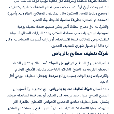
الخدمة بطريقة منظمة وسريعة، مع إمكانية ترتيب موعد مناسب قبل
الدوام، بعده، أو في أوقات محددة حسب نظام المنشأة. كما نهتم بتنظيف
الأسطح ونقاط اللمس المتكررة مثل المقابض، المفاتيح، الطاولات، وأجهزة
الاستخدام المشترك بطريقة مناسبة لطبيعة بيئة العمل.
وللشركات التي تحتاج انتظامًا أكبر، يمكن تنسيق خدمة تنظيف يومية،
أسبوعية، أو شهرية حسب مساحة المكتب وعدد الزيارات المطلوبة. سواء
تنظيف يومي للمكاتب كثيرة الاستخدام، أو زيارات أسبوعية للمساحات الأقل
ازدحامًا، أو جدول شهري للتنظيف العميق.
شركة تنظيف مطابخ بالرياض​
تراكم الدهون في المطبخ لا يظهر على الموقد فقط؛ غالبًا يمتد إلى الشفاط،
الجدران القريبة من الطبخ، الخزائن الخارجية، مقابض الأدراج، الرخام،
والأرضيات، ومع الوقت يسبب روائح مزعجة ويجعل التنظيف اليومي أقل
فاعلية.
ننفذ أعمال
شركة تنظيف مطابخ بالرياض
التي تحتاج عناية أعمق من
المسح السريع، سواء بعد عزيمة، قبل السكن، أو بعد فترة استخدام طويلة.
يشمل العمل تنظيف مناطق التحضير، الأحواض، الأسطح الظاهرة، آثار
الزيوت، وبقايا الاتساخات المتراكمة حول أماكن الطبخ والاستخدام المتكرر.