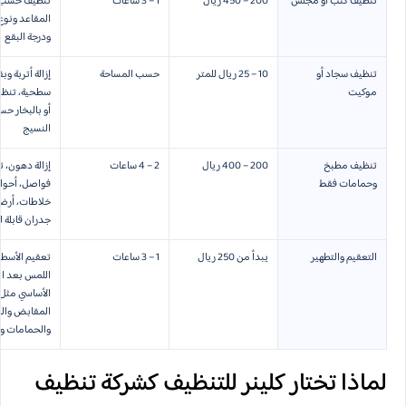
تنظيف كنب أو مجلس
200 – 450 ريال
1 – 3 ساعات
تنظيف حسب 
المقاعد ونوع
ودرجة البقع
تنظيف سجاد أو
10 – 25 ريال للمتر
حسب المساحة
إزالة أتربة وب
موكيت
سطحية، تنظ
أو بالبخار ح
النسيج
تنظيف مطبخ
200 – 400 ريال
2 – 4 ساعات
إزالة دهون، 
وحمامات فقط
فواصل، أحو
خلاطات، أرض
جدران قابلة 
التعقيم والتطهير
يبدأ من 250 ريال
1 – 3 ساعات
تعقيم الأسطح
اللمس بعد ا
الأساسي مثل
المقابض وال
والحمامات و
لماذا تختار كلينر للتنظيف كشركة تنظيف