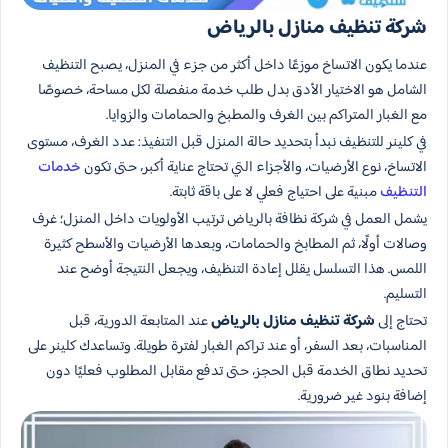
شركة تنظيف منازل بالرياض
عندما يكون الاتساخ موزعًا داخل أكثر من جزء في المنزل، يصبح التنظيف
الشامل هو الاختيار الأدق بدل طلب خدمة منفصلة لكل مساحة، خصوصًا
مع الغبار المتراكم بين الغرف والمطبخ والحمامات والزوايا.
في كلينر للتنظيف نبدأ بتحديد حالة المنزل قبل التنفيذ: عدد الغرف، مستوى
الاتساخ، نوع الأرضيات، والأجزاء التي تحتاج عناية أكبر، حتى تكون
خدمات
التنظيف
مبنية على احتياج فعلي لا على باقة ثابتة.
يشمل العمل في شركة نظافة بالرياض ترتيب الأولويات داخل المنزل؛ غرف
وصالات أولًا، ثم المطابخ والحمامات، وبعدها الأرضيات والأسطح كثيرة
اللمس. هذا التسلسل يقلل إعادة التنظيف، ويجعل النتيجة أوضح عند
التسليم.
تحتاج إلى
شركة تنظيف منازل بالرياض
عند المتابعة الدورية، قبل
المناسبات، بعد السفر، أو عند تراكم الغبار لفترة طويلة. وتساعدك كلينر على
تحديد نطاق الخدمة قبل الحجز، حتى تدفع مقابل المطلوب فعليًا دون
إضافة بنود غير ضرورية.