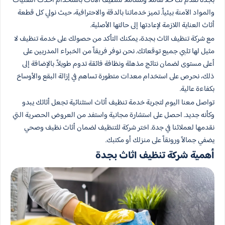
بجدة نقدم لك حلاً شاملاً ومتكاملاً لتنظيف الأثاث باستخدام أحدث التقنيات
والمواد الآمنة بيئياً. تميز خدماتنا بالدقة والاحترافية، حيث نولي كل قطعة
أثاث العناية اللازمة لإعادتها إلى حالتها الأصلية.
مع شركة تنظيف اثاث بجدة، يمكنك التأكد من حصولك على خدمة تنظيف لا
مثيل لها تلبي جميع توقعاتك. نحن نوفر فريقاً من الخبراء المدربين على
أعلى مستوى لضمان نتائج مذهلة ونظافة فائقة تدوم طويلاً. بالإضافة إلى
ذلك، نحرص على استخدام معدات متطورة تساهم في إزالة البقع والأوساخ
بكفاءة عالية.
تواصل معنا اليوم لتجربة خدمة تنظيف أثاث استثنائية تجعل أثاثك يبدو
وكأنه جديد. احصل على استشارة مجانية واستفد من العروض الحصرية التي
نقدمها لعملائنا في جدة. اختر شركة للتنظيف لضمان أثاث نظيف وصحي
يضفي جمالاً ورونقاً على منزلك أو مكتبك.
أهمية شركة تنظيف اثاث بجدة