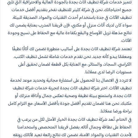
تتميز خدمات شركة تنظيف اثاث بجدة بالجودة العالية والاحترافية التي تلبي
جميع احتياجاتك. نحن في شركة كلينر للتنظيف نفخر بتقديم أفضل خدمات
تنظيف الأثاث في جدة باستخدام أحدث التقنيات والمواد الصديقة للبيئة.
سواء كان لديك أثاث منزلي أو مكتبي، فإن فريقنا المدرب بعناية يضمن لك
نتائج مذهلة تزيل الأوساخ والبقع بكفاءة عالية مع الحفاظ على نسيج وجودة
الأثاث.
تعتمد شركة تنظيف اثاث بجدة على أساليب متطورة تضمن لك أثاثًا نظيفًا
ومعقمًا يبدو كأنه جديد. نحن نقدم خدمات شاملة تشمل تنظيف الكنب،
الكراسي، السجاد، والستائر، مع العناية بكل قطعة لضمان تحقيق أعلى
مستويات الرضا لدى عملائنا.
لا تتردد في الاتصال بنا للحصول على استشارة مجانية وتحديد موعد لخدمة
تنظيف الأثاث. اختر شركة تنظيف اثاث بجدة لتجربة خدمات شركة تنظيف
اثاث بجدة، واستمتع ببيئة نظيفة وصحية تعكس جمال وأناقة منزلك أو
مكتبك. نحن هنا لضمان تقديم أفضل جودة بأفضل الأسعار، مع التزام كامل
براحة ورضا عملائنا.
في الختام، تُعد شركة تنظيف اثاث بجدة الخيار الأمثل لكل من يرغب في
الحفاظ على نظافة وجمال أثاثه. بفضل فريقنا المتخصص واستخدامنا
لأحدث التقنيات والمواد الآمنة، نضمن لك نتائج رائعة تعيد لأثاثك رونقه