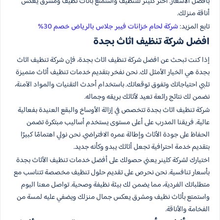
بأفضل الأسعار. اختر كلينر للتنظيف واستمتع بأثاث نظيف ومشرق يعكس
أناقة منزلك.
تابع المزيد:
شركة لحام خزانات فيبر جلاس بالرياض خصم 30%
افضل شركة تنظيف اثاث بجدة
إذا كنت تبحث عن افضل شركة تنظيف اثاث بجدة، فإن شركة تنظيف اثاث
بجدة هي الخيار الأمثل لك. نحن نفخر بتقديم خدمات تنظيف أثاث متميزة
تلبي احتياجاتك وتفوق توقعاتك. باستخدام أحدث التقنيات والمواد الآمنة،
نضمن لك نتائج رائعة تعيد لأثاثك بريقه وجماله.
شركة تنظيف اثاث بجدة تتخصص في إزالة الأوساخ والبقع العنيدة بفعالية
عالية. فريقنا المدرب على أعلى مستوى يستخدم أساليب مبتكرة تضمن
الحفاظ على جودة الأثاث وإطالة عمره الافتراضي. نحن نولي اهتمامًا كبيرًا
بتقديم خدمة احترافية تجعل أثاثك يبدو وكأنه جديد.
اختيارك لشركة كلينر يعني حصولك على أفضل خدمات تنظيف الأثاث بجدة
بأسعار تنافسية. نحن نحرص على تقديم حلول تنظيف مخصصة تتناسب مع
متطلباتك الفردية، مما يضمن لك بيئة نظيفة وصحية. تواصل معنا اليوم
واستمتع بأثاث نظيف ومشرق يعكس جمال منزلك ويضفي عليه لمسة من
الفخامة والأناقة.