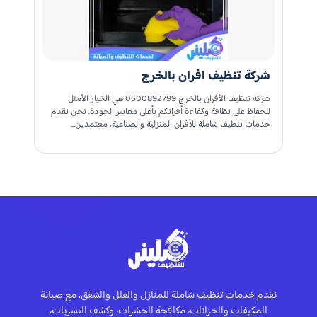
شركة تنظيف افران بالخرج
شركة تنظيف الأفران بالخرج 0500892799 هي الخيار الأمثل
للحفاظ على نظافة وكفاءة أفرانكم بأعلى معايير الجودة. نحن نقدم
خدمات تنظيف شاملة للأفران المنزلية والصناعية، معتمدين…
نقدم خدمات تنظيف شاملة للمنازل والفلل والشقق، مع صيانة
المكيفات والخزانات، مكافحة الحشرات، وكشف التسربات،