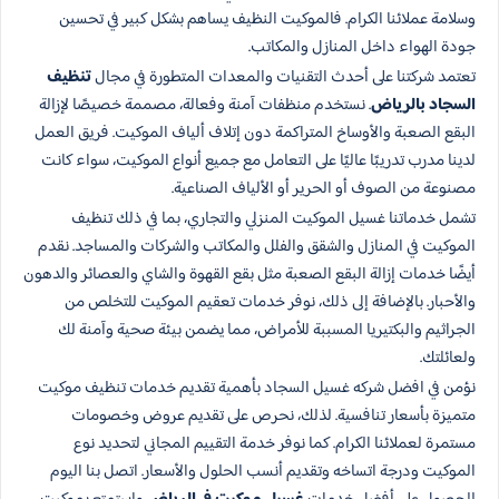
وسلامة عملائنا الكرام. فالموكيت النظيف يساهم بشكل كبير في تحسين
جودة الهواء داخل المنازل والمكاتب.
تعتمد شركتنا على أحدث التقنيات والمعدات المتطورة في مجال
تنظيف
السجاد بالرياض
. نستخدم منظفات آمنة وفعالة، مصممة خصيصًا لإزالة
البقع الصعبة والأوساخ المتراكمة دون إتلاف ألياف الموكيت. فريق العمل
لدينا مدرب تدريبًا عاليًا على التعامل مع جميع أنواع الموكيت، سواء كانت
مصنوعة من الصوف أو الحرير أو الألياف الصناعية.
تشمل خدماتنا غسيل الموكيت المنزلي والتجاري، بما في ذلك تنظيف
الموكيت في المنازل والشقق والفلل والمكاتب والشركات والمساجد. نقدم
أيضًا خدمات إزالة البقع الصعبة مثل بقع القهوة والشاي والعصائر والدهون
والأحبار. بالإضافة إلى ذلك، نوفر خدمات تعقيم الموكيت للتخلص من
الجراثيم والبكتيريا المسببة للأمراض، مما يضمن بيئة صحية وآمنة لك
ولعائلتك.
نؤمن في افضل شركه غسيل السجاد بأهمية تقديم خدمات تنظيف موكيت
متميزة بأسعار تنافسية. لذلك، نحرص على تقديم عروض وخصومات
مستمرة لعملائنا الكرام. كما نوفر خدمة التقييم المجاني لتحديد نوع
الموكيت ودرجة اتساخه وتقديم أنسب الحلول والأسعار. اتصل بنا اليوم