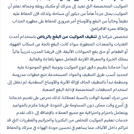
الموكيت المتخصصة التي تعيد إلى منزلك أو مكتبك رونقه وجماله. نعلم أن
الموكيت يمثل جزءاً هاماً من ديكور أي مساحة، ولذلك فإن الحفاظ عليه
نظيفاً وخالياً من البقع والأوساخ أمر ضروري للحفاظ على مظهره الجذاب
وإطالة عمره الافتراضي.
تتخصص شركتنا في
تنظيف الموكيت من البقع بالرياض
باستخدام أحدث
التقنيات والمعدات المتطورة. سواء كانت البقع ناتجة عن انسكاب القهوة،
أو الطعام، أو حتى بقع الحيوانات الأليفة، فإن فريقنا المدرب تدريباً عالياً
يمتلك الخبرة والمعرفة اللازمة للتعامل معها بكفاءة وفعالية.
تبدأ خدماتنا بتقييم دقيق لنوع الموكيت ونوعية البقع الموجودة عليه
لتحديد أنسب طرق التنظيف والمواد المستخدمة. نتبع خطوات مدروسة
ومنظمة تبدأ بالتنظيف الجاف لإزالة الأتربة والأوساخ السطحية، ثم ننتقل إلى
استخدام المنظفات المتخصصة لإذابة البقع الصعبة.
نحن ندرك أهمية الوقت بالنسبة لعملائنا، لذلك نحرص على تقديم خدماتنا
في أسرع وقت ممكن دون المساومة على الجودة. فريقنا ملتزم بالمواعيد
ويتعامل باحترام واحترافية مع جميع العملاء. بالإضافة إلى ذلك، نقدم
خدمات تعقيم الموكيت للتخلص من البكتيريا والجراثيم والفطريات التي قد
تتراكم داخل الألياف، مما يساهم في تحسين جودة الهواء في منزلك والحفاظ