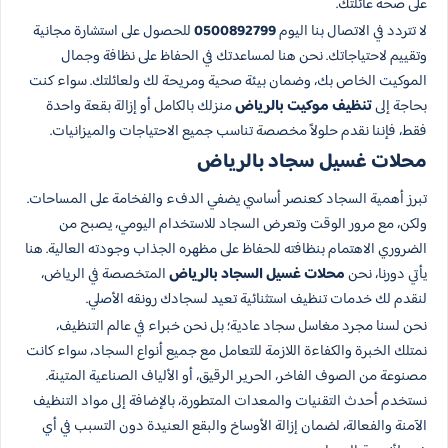
على صحة عائلتك.
لا تتردد في الاتصال بنا اليوم
0500892799
للحصول على استشارة مجانية
وتقييم لاحتياجاتك. نحن هنا لمساعدتك في الحفاظ على نظافة وجمال
الموكيت الخاص بك، وضمان بيئة صحية ومريحة لك ولعائلتك. سواء كنت
بحاجة إلى
تنظيف موكيت بالرياض
منزلك بالكامل أو إزالة بقعة واحدة
فقط، فإننا نقدم حلولاً مخصصة تناسب جميع الاحتياجات والميزانيات.
محلات غسيل سجاد بالرياض
تبرز أهمية السجاد كعنصر أساسي يضفي الدفء والفخامة على المساحات.
ولكن، مع مرور الوقت وتعرض السجاد للاستخدام اليومي، يصبح من
الضروري الاهتمام بنظافته للحفاظ على مظهره الجذاب وجودته العالية. هنا
يأتي دورنا، نحن
محلات غسيل السجاد بالرياض
المتخصصة في الرياض،
لنقدم لك خدمات تنظيف استثنائية تعيد لسجادك رونقه الأصلي.
نحن لسنا مجرد مغاسل سجاد عادية؛ بل نحن خبراء في عالم التنظيف،
نمتلك الخبرة والكفاءة اللازمة للتعامل مع جميع أنواع السجاد، سواء كانت
مصنوعة من الصوف الفاخر، الحرير الرقيق، أو الألياف الصناعية المتينة.
نستخدم أحدث التقنيات والمعدات المتطورة، بالإضافة إلى مواد التنظيف
الآمنة والفعالة، لضمان إزالة الأوساخ والبقع العنيدة دون التسبب في أي