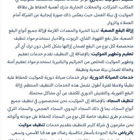
المكاتب، الشركات، والمحلات التجارية. ندرك أهمية الحفاظ على نظافة
الموكيت في بيئة العمل، حيث يعكس ذلك صورة إيجابية عن الشركة أمام
العملاء والزوار.
إزالة البقع الصعبة
: لدينا الخبرة والمعدات اللازمة لإزالة جميع أنواع البقع
الصعبة، مثل بقع القهوة، الشاي، الزيوت، والأحبار. نستخدم مواد تنظيف
متخصصة لكل نوع من البقع لضمان إزالتها بشكل كامل دون ترك أي أثر.
تعقيم وتطهير الموكيت
: بالإضافة إلى التنظيف، نقدم خدمات تعقيم
وتطهير الموكيت للتخلص من الجراثيم والبكتيريا. نستخدم مواد تعقيم آمنة
وفعالة لضمان بيئة صحية ونظيفة.
خدمات الصيانة الدورية
: نوفر خدمات صيانة دورية للموكيت للحفاظ عليه
نظيفًا ولامعًا لفترة أطول. تشمل هذه الخدمات التنظيف المنتظم، إزالة
البقع الفورية، والتفتيش الدوري للكشف عن أي مشاكل محتملة.
تنظيف السجاد
: بالإضافة إلى الموكيت، نحن متخصصون في تنظيف جميع
أنواع السجاد، بما في ذلك السجاد اليدوي، السجاد العجمي، والسجاد التركي.
نستخدم طرق تنظيف خاصة لكل نوع من السجاد للحفاظ على جودته وألوانه.
نحن ملتزمون في شركة كلينر للتنظيف بتقديم خدمات
تنظيف موكيت
بالرياض
عالية الجودة بأسعار تنافسية. رضاك هو هدفنا الأسمى، ونسعى