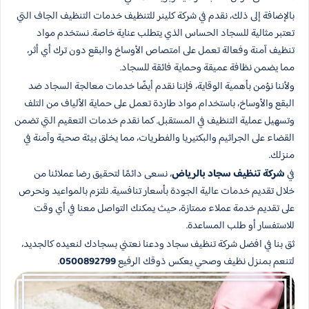
بالإضافة إلى ذلك، نقدم في شركة كلينر للتنظيف خدمات التنظيف الجاف التي
تعتبر مثالية للسجاد الحساس الذي يتطلب عناية خاصة. نستخدم مواد
تنظيف آمنة وفعالة تعمل على امتصاص الأوساخ والبقع دون ترك أي أثر،
مما يضمن نظافة عميقة وحماية فائقة للسجاد.
ولأننا نؤمن بأهمية الوقاية، فإننا نقدم أيضًا خدمات معالجة السجاد ضد
البقع والأوساخ، باستخدام مواد طاردة تعمل على حماية الألياف من التلف
وتسهيل عملية التنظيف في المستقبل. كما نقدم خدمات التعقيم التي تضمن
القضاء على الجراثيم والبكتيريا والفطريات، مما يخلق بيئة صحية وآمنة في
منزلك.
في
شركة تنظيف سجاد بالرياض
، نسعى دائمًا لتحقيق رضا عملائنا من
خلال تقديم خدمات عالية الجودة بأسعار تنافسية. نلتزم بالمواعيد ونحرص
على تقديم خدمة عملاء ممتازة، حيث يمكنك التواصل معنا في أي وقت
للاستفسار أو طلب المساعدة.
ثق بنا في افضل شركة تنظيف سجاد ودعنا نعتني بسجادك لنعيده كالجديد،
لتنعم بمنزل نظيف وصحي يعكس ذوقك الرفيع
0500892799
.