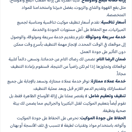
إزالة فعالة للبقع والأوساخ
: لدينا القدرة على إزالة أصعب البقع والأوساخ،
مثل بقع القهوة والشاي والزيوت، بفضل خبرتنا واستخدامنا للمواد
المتخصصة.
أسعار تنافسية
: نقدم أسعار تنظيف موكيت تنافسية ومناسبة لجميع
الميزانيات، مع الحفاظ على أعلى مستويات الجودة والخدمة.
خدمة سريعة وموثوقة
: نلتزم بتقديم خدمة سريعة وموثوقة، والوصول
إلى موقعك في الوقت المحدد، لإنجاز مهمة التنظيف بأسرع وقت ممكن
دون التأثير على جودة العمل.
ضمان الرضا التام
: نضمن لك رضاك التام عن خدماتنا، ونسعى دائماً لتلبية
توقعاتك وتجاوزها. إذا لم تكن راضياً عن النتيجة، فسنقوم بإعادة التنظيف
مجاناً.
خدمة عملاء ممتازة
: نوفر خدمة عملاء ممتازة، ونسعد بالإجابة على جميع
استفساراتك وتقديم الدعم اللازم قبل وبعد عملية التنظيف.
تنظيف وتعقيم شامل
: لا يقتصر عملنا على إزالة الأوساخ الظاهرة فقط، بل
نقوم أيضاً بتعقيم الموكيت لقتل البكتيريا والجراثيم، مما يضمن لك بيئة
صحية ونظيفة.
الحفاظ على جودة الموكيت
: نحرص على الحفاظ على جودة الموكيت
وألوانه، باستخدام مواد وتقنيات لطيفة لا تتسبب في تلف الأنسجة أو بهتان