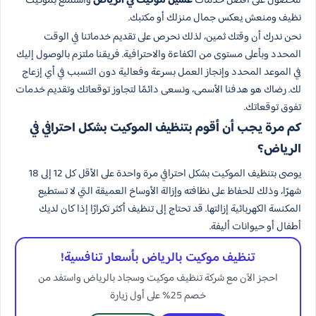
للحصول على أفضل خدمات
غسيل موكيت في الرياض
واستمتع بموكيت
نظيف ومنعش يعكس جمال منزلك أو مكتبك.
نحن ندرك أن وقتك ثمين، لذلك نحرص على تقديم خدماتنا في الوقت
المحدد وبأعلى مستوى من الكفاءة والاحترافية. فريقنا ملتزم بالوصول إليك
في الموعد المحدد وإنجاز العمل بسرعة وفعالية دون التسبب في أي إزعاج
لك. رضاك هو هدفنا الأسمى، ونسعى دائمًا لتجاوز توقعاتك وتقديم خدمات
تفوق توقعاتك.
كم مرة يجب أن أقوم بتنظيف الموكيت بشكل احترافي في
الرياض؟
يوصى بتنظيف الموكيت بشكل احترافي مرة واحدة على الأقل كل 12 إلى 18
شهرًا، وذلك للحفاظ على نظافته وإزالة الأوساخ العميقة التي لا تستطيع
المكنسة الكهربائية إزالتها. قد تحتاج إلى تنظيف أكثر تكرارًا إذا كان لديك
أطفال أو حيوانات أليفة.
تنظيف موكيت بالرياض بأسعار تنافسية!
احجز الآن مع شركة تنظيف موكيت وسجاد بالرياض واستفد من
خصم 25% على أول زيارة