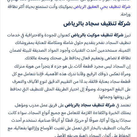
شركة تنظيف بحي العقيق الرياض
بموكيتك وأنت تستمتع بحياة أكثر نظافة
وراحة.
شركة تنظيف سجاد بالرياض
تبرز
شركة تنظيف موكيت بالرياض
كعنوان للجودة والاحترافية في خدمات
تنظيف السجاد. نفخر بتقديم حلول شاملة ومتكاملة للعناية بمفروشاتك
الثمينة، مستخدمين أحدث التقنيات وأجود المواد الصديقة للبيئة لضمان
نظافة لا تضاهى وتعقيم فعال يحافظ على صحتك وصحة عائلاتك.
إن السجاد ليس مجرد قطعة أثاث، بل هو جزء لا يتجزأ من هوية منزلك
ومرآة تعكس ذوقك الرفيع. ولأننا ندرك هذه الأهمية، فإننا نتعامل مع كل
قطعة سجاد بعناية فائقة، بدءًا من التقييم الدقيق لنوع الألياف والتعرف
على البقع الموجودة، وصولًا إلى اختيار الطريقة المثلى للتنظيف التي تحافظ
على رونقها وجمالها.
نعتمد في
شركة تنظيف سجاد بالرياض
على فريق عمل مدرب ومؤهل،
يمتلك الخبرة والكفاءة اللازمة للتعامل مع جميع أنواع السجاد، سواء كانت
سجادًا يدويًا أو آليًا، صوفًا أو حريرًا، قطنًا أو أليافًا صناعية. نستخدم أحدث
ماكينات التنظيف بالبخار التي تعمل على تفتيت الأوساخ وإزالتها بفعالية، مع
الحفاظ على ألوان السجاد زاهية وبريقه الأصلي.