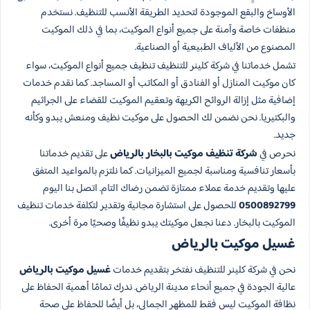
الأوساخ والبقع الموجودة لتحديد الطريقة الأنسب للتنظيف. نستخدم
منظفات خاصة وآمنة على جميع أنواع الموكيت، بما في ذلك الموكيت
المصنوع من الألياف الطبيعية أو الصناعية.
تشمل خدماتنا في شركة كلينر للتنظيف تنظيف جميع أنواع الموكيت، سواء
كان موكيت المنازل أو الفنادق أو المكاتب أو المساجد. كما نقدم خدمات
إضافية مثل إزالة الروائح الكريهة وتعقيم الموكيت للقضاء على الجراثيم
والبكتيريا. نحن نضمن لك الحصول على موكيت نظيف ومنعش يبدو وكأنه
جديد.
نحرص في
شركة تنظيف موكيت بالبخار بالرياض
على تقديم خدماتنا
بأسعار تنافسية ومناسبة لجميع الميزانيات. كما نلتزم بالمواعيد المتفق
عليها وتقديم خدمة عملاء ممتازة تضمن رضاك التام. اتصل بنا اليوم
0500892799
للحصول على استشارة مجانية وتقدير لتكلفة خدمات تنظيف
الموكيت بالبخار. دعنا نجعل موكيتك يبدو نظيفًا وصحيًا مرة أخرى.
غسيل موكيت بالرياض
نحن في شركة كلينر للتنظيف نفتخر بتقديم خدمات
غسيل موكيت بالرياض
عالية الجودة في جميع أنحاء مدينة الرياض. ندرك تمامًا أهمية الحفاظ على
نظافة الموكيت ليس فقط للمظهر الجمالي، بل أيضًا للحفاظ على صحة