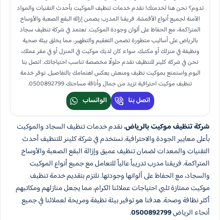
تدوم؟ نحن هنا لخدمتك! نقدم خدمات تنظيف الموكيت بأحدث التقنيات والمواد
الآمنة لجميع أنواع الأقمشة. فريقنا المدرب يضمن إزالة البقع الصعبة والأوساخ
المتراكمة، مع الحفاظ على ألوان وجودة الموكيت. نعتمد في شركة تنظيف سجاد
بالرياض على أساليب متطورة تضمن التعقيم والتطهير، مما يخلق بيئة صحية
ونظيفة في منزلك أو مكتبك. سواء كان لديك موكيت في المنزل أو في مقر عملك،
نحن في شركة كلينر للتنظيف نقدم حلولًا مخصصة تناسب احتياجاتك. اتصل بنا
اليوم واستمتع بموكيت نظيف ومنعش يعكس اهتمامك بالتفاصيل. نوفر خدمة
تنظيف موكيت احترافية تزيد من جمال وأناقة مساحتك 0500892799.
اتصل بنا
الواتساب
شركة تنظيف موكيت بالرياض
، نقدم خدمات تنظيف السجاد والموكيت
بأعلى معايير الجودة والاحترافية. نستخدم في شركة كلينر للتنظيف أحدث
التقنيات والمعدات لضمان تنظيف عميق وإزالة البقع الصعبة والأوساخ
المتراكمة. فريقنا مدرب تدريباً عالياً للتعامل مع جميع أنواع الموكيت
والسجاد، مع الحفاظ على ألوانها وجودتها. نلتزم بتقديم خدمة تنظيف
موكيت ممتازة تلبي احتياجات عملائنا الكرام، مما يجعل منازلهم ومكاتبهم
أكثر نظافة وصحة. هدفنا هو توفير بيئة نظيفة ومريحة لعملائنا في جميع
أنحاء الرياض
0500892799
.