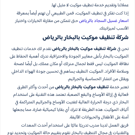
عملائنا وتقديم خدمة تنظيف موكيت لا مثيل لها.
إذا كنت تفكر في تنظيف الموكيت، فمن الطبيعي أن تهتم أيضاً بمعرفة
اسعار غسيل السجاد بالرياض
حتى تتمكن من مقارنة الخيارات واختيار
الأنسب لميزانيتك.
شركة تنظيف موكيت بالبخار بالرياض
نحن في
شركة تنظيف موكيت بالبخار بالرياض
نقدم لك خدمات تنظيف
الموكيت بالبخار بأعلى معايير الجودة والاحترافية. ندرك أهمية الحفاظ على
نظافة الموكيت ليس فقط لجمال منزلك أو مكان عملك، بل أيضًا لصحة
وسلامة الأفراد. الموكيت النظيف يساهم في تحسين جودة الهواء الداخلي
ويقلل من انتشار الحساسية والجراثيم.
تعتبر خدمة
تنظيف موكيت بالبخار بالرياض
من أحدث وأكثر الطرق
فعالية في إزالة الأوساخ والبقع الصعبة. تعتمد هذه التقنية على استخدام
البخار ذي درجة الحرارة العالية لتفتيت الأوساخ والجراثيم المتراكمة في
ألياف الموكيت. هذه الطريقة لا تترك أي بقايا كيميائية ضارة، مما يجعلها
آمنة على الأطفال والحيوانات الأليفة.
فريق العمل لدينا مدرب تدريبًا عاليًا على استخدام أحدث المعدات
والتقنيات في مجال التنظيف بالبخار. نقوم بتقييم حالة الموكيت وتحديد نوع