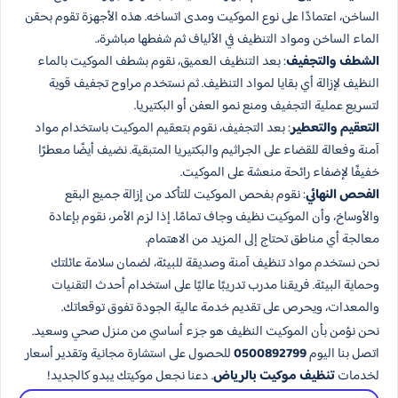
الساخن، اعتمادًا على نوع الموكيت ومدى اتساخه. هذه الأجهزة تقوم بحقن
الماء الساخن ومواد التنظيف في الألياف ثم شفطها مباشرة،.
الشطف والتجفيف
: بعد التنظيف العميق، نقوم بشطف الموكيت بالماء
النظيف لإزالة أي بقايا لمواد التنظيف. ثم نستخدم مراوح تجفيف قوية
لتسريع عملية التجفيف ومنع نمو العفن أو البكتيريا.
التعقيم والتعطير
: بعد التجفيف، نقوم بتعقيم الموكيت باستخدام مواد
آمنة وفعالة للقضاء على الجراثيم والبكتيريا المتبقية. نضيف أيضًا معطرًا
خفيفًا لإضفاء رائحة منعشة على الموكيت.
الفحص النهائي
: نقوم بفحص الموكيت للتأكد من إزالة جميع البقع
والأوساخ، وأن الموكيت نظيف وجاف تمامًا. إذا لزم الأمر، نقوم بإعادة
معالجة أي مناطق تحتاج إلى المزيد من الاهتمام.
نحن نستخدم مواد تنظيف آمنة وصديقة للبيئة، لضمان سلامة عائلتك
وحماية البيئة. فريقنا مدرب تدريبًا عاليًا على استخدام أحدث التقنيات
والمعدات، ويحرص على تقديم خدمة عالية الجودة تفوق توقعاتك.
نحن نؤمن بأن الموكيت النظيف هو جزء أساسي من منزل صحي وسعيد.
اتصل بنا اليوم
0500892799
للحصول على استشارة مجانية وتقدير أسعار
لخدمات
تنظيف موكيت بالرياض
. دعنا نجعل موكيتك يبدو كالجديد!