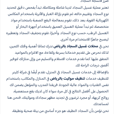
ضرر لأنسجة السجاد.
تعتبر عملية غسيل السجاد لدينا شاملة ومتكاملة، تبدأ بفحص دقيق لتحديد
نوع السجاد وتقييم حالته، ثم نقوم بإزالة الغبار والأتربة باستخدام المكانس
الكهربائية القوية. بعد ذلك، نقوم بمعالجة البقع الصعبة باستخدام مواد
متخصصة، ثم نبدأ عملية الغسيل العميق باستخدام أجهزة البخار أو
الغسيل الرطب، حسب نوع السجاد. وأخيرًا، نقوم بتجفيف السجاد وتعطيره
ليصبح جاهزًا للاستخدام مرة أخرى.
نحن في
محلات غسيل السجاد بالرياض
ندرك تمامًا أهمية وقتك الثمين،
لذلك نحرص على تقديم خدماتنا بسرعة وكفاءة، مع الالتزام بالمواعيد
المتفق عليها. كما نقدم خدمات الاستلام والتسليم من وإلى منازلك لتوفير
أقصى درجات الراحة لك.
بالإضافة إلى خدمات غسيل السجاد في المنزل، نقدم أيضًا في شركة كلينر
للتنظيف خدمات
تنظيف موكيت بالرياض
في المنازل والمكاتب، باستخدام
نفس التقنيات والمواد عالية الجودة. فريقنا المدرب والمؤهل يضمن لك
الحصول على أفضل النتائج في كل مرة. سواء كان لديك بقع مستعصية،
روائح كريهة، أو مجرد ترغبون في تجديد مظهر سجادك وموكيتك، فنحن هنا
لمساعدتك.
نحن نؤمن بأن السجاد النظيف هو جزء أساسي من بيئة صحية ونظيفة،