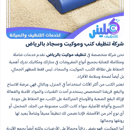
شركة تنظيف كنب وموكيت وسجاد بالرياض
نحن شركة متخصصة في
تنظيف موكيت بالرياض
، نقدم خدمات شاملة
ومتكاملة للعناية بجميع أنواع المفروشات في منازلك ومكاتبك. ندرك أهمية
الحفاظ على نظافة الكنب، الموكيت، والسجاد، ليس فقط للمظهر الجمالي،
بل أيضاً لصحة وسلامة الأفراد.
تعتبر الكنب من أكثر الأثاث استخداماً في المنزل، وبالتالي فهي عرضة للاتساخ
والبقع. فريقنا المتخصص يستخدم أحدث التقنيات والمواد الآمنة والفعالة
لإزالة البقع الصعبة والأوساخ المتراكمة على الكنب، مع الحفاظ على جودة
النسيج وألوانه الأصلية. سواء كانت الكنب مصنوعة من الجلد، المخمل، أو
أي نوع آخر من الأقمشة، فإننا نضمن لك تنظيفاً عميقاً وشاملاً يعيد لها
رونقها وجمالها.
أما الموكيت، فهو يضفي دفئاً وجمالاً على الأرضيات، ولكنه أيضاً يجمع الأتربة