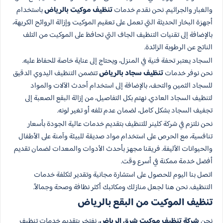
والغبار والجراثيم. نحن نقدم خدمات
تنظيف موكيت بالرياض
باستخدام
أجهزة البخار الحديثة التي تعمل على تعقيم الموكيت وإزالة الروائح الكريهة،
بالإضافة إلى تقنيات التنظيف الجاف التي تحافظ على الموكيت من التلف
الناتج عن الرطوبة الزائدة.
السجاد يعتبر تحفة فنية في المنزل، ويحتاج إلى عناية خاصة للحفاظ عليه.
نحن نوفر خدمات
تنظيف سجاد بالرياض
تتضمن التنظيف اليدوي الدقيق
للسجاد الثمين والتحف، بالإضافة إلى استخدام أحدث الآلات والمواد
لتنظيف السجاد العادي. نهتم بكل التفاصيل، من إزالة البقع الصعبة إلى
تجفيف السجاد بشكل كامل، لضمان عدم تلفه أو تغير لونه.
نحن نلتزم في شركة كلينر للتنظيف بتقديم خدمات عالية الجودة بأسعار
تنافسية، مع الحرص على استخدام مواد صديقة للبيئة وآمنة على الأطفال
والحيوانات الأليفة. فريقنا مجهز بأحدث الأدوات والمعدات لضمان تقديم
أفضل خدمة ممكنة في أسرع وقت.
اتصل بنا اليوم للحصول على استشارة مجانية وتقدير لتكلفة خدمات
التنظيف. نحن هنا لجعل منازلك ومكاتبك أكثر نظافة وصحة وجمالاً.
تنظيف الموكيت من البقع بالرياض
نحن
شركة تنظيف موكيت شرق الرياض
، نفتخر بتقديم خدمات تنظيف