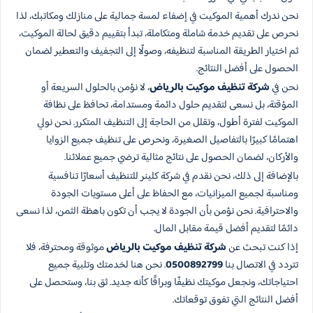
نحن ندرك أهمية الموكيت في إضفاء لمسة جمالية على منازلك ومكاتبك، لذا
نحرص على تقديم خدمة شاملة ومتكاملة، تبدأ بتقييم دقيق لحالة الموكيت،
ثم اختيار الطريقة المناسبة لتنظيفه، وصولًا إلى التجفيف والتعطير لضمان
الحصول على أفضل النتائج.
نحن في
شركة تنظيف موكيت بالرياض
، لا نؤمن بالحلول السريعة أو
المؤقتة، بل نسعى لتقديم حلول دائمة ومستدامة، تحافظ على نظافة
الموكيت لفترة أطول، وتقلل من الحاجة إلى التنظيف المتكرر. نحن نولي
اهتمامًا كبيرًا بالتفاصيل الصغيرة، ونحرص على تنظيف جميع الزوايا
والأركان، لضمان الحصول على نتائج مثالية ترضي جميع عملائنا.
بالإضافة إلى ذلك، نحن نقدم في شركة كلينر للتنظيف أسعارًا تنافسية
ومناسبة لجميع الميزانيات، مع الحفاظ على أعلى مستويات الجودة
والاحترافية. نحن نؤمن بأن الجودة لا يجب أن تكون باهظة الثمن، لذا نسعى
دائمًا لتقديم أفضل قيمة مقابل المال.
إذا كنت تبحث عن
شركة تنظيف موكيت بالرياض
موثوقة ومحترفة، فلا
تتردد في الاتصال بنا
0500892799
. نحن هنا لخدمتك وتلبية جميع
احتياجاتك، ونجعل موكيتك نظيفًا وبراقًا كأنه جديد. ثق بنا، وستحصل على
أفضل النتائج التي تفوق توقعاتك.