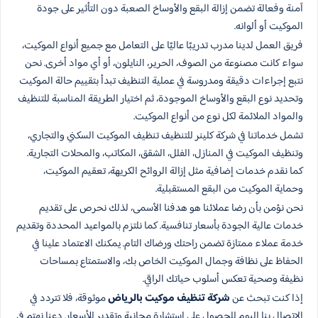
آمنة وفعالة تضمن إزالة البقع والأوساخ الصعبة دون التأثير على جودة
الموكيت أو ألوانه.
فريق العمل لدينا مدرب تدريبًا عاليًا على التعامل مع جميع أنواع الموكيت،
سواء كانت مصنوعة من الصوف، الحرير، النايلون، أو أي مواد أخرى. نحن
نتبع إجراءات دقيقة ومدروسة في عملية التنظيف تبدأ بتقييم حالة الموكيت
وتحديد نوع البقع والأوساخ الموجودة، ثم اختيار الطريقة المناسبة للتنظيف
والمواد الملائمة لكل نوع من أنواع الموكيت.
تشمل خدماتنا في شركة كلينر للتنظيف تنظيف الموكيت السكني والتجاري،
وتنظيف الموكيت في المنازل، الفلل، الشقق، المكاتب، والمحلات التجارية.
كما نقدم خدمات إضافية مثل إزالة الروائح الكريهة، تعقيم الموكيت،
وحماية الموكيت من البقع المستقبلية.
نحن نؤمن بأن رضا عملائنا هو هدفنا الأسمى، لذلك نحرص على تقديم
خدمات عالية الجودة بأسعار تنافسية. كما نلتزم بالمواعيد المحددة وتقديم
خدمة عملاء ممتازة تضمن راحتك ورضاك التام. يمكنك الاعتماد علينا في
الحفاظ على نظافة وجمال الموكيت الخاص بك، والاستمتاع بمساحات
نظيفة وصحية تعكس أسلوب حياتك الراقي.
إذا كنت تبحث عن
شركة تنظيف موكيت بالرياض
موثوقة، فلا تتردد في
الاتصال بنا اليوم للحصول على استشارة مجانية وتقدير للأسعار. دعنا نهتم في