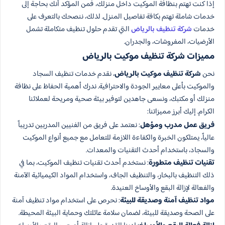
إذا كنت تهتم بنظافة الموكيت داخل منزلك، فمن المؤكد أنك بحاجة إلى
خدمات شاملة تهتم بكافة تفاصيل المنزل. لذلك، ننصحك بالتعرف على
خدمات
شركة تنظيف بالرياض
التي تقدم حلول تنظيف متكاملة تشمل
الأرضيات، المفروشات، والجدران.
مميزات شركة تنظيف موكيت بالرياض
نحن
شركة تنظيف موكيت بالرياض
، نقدم خدمات تنظيف السجاد
والموكيت بأعلى معايير الجودة والاحترافية. ندرك أهمية الحفاظ على نظافة
منزلك أو مكتبك، ونسعى جاهدين لتوفير بيئة صحية ومريحة لعملائنا
الكرام. إليك أبرز مميزاتنا:
فريق عمل مدرب ومؤهل
: نعتمد على فريق من الفنيين المدربين تدريباً
عالياً، يمتلكون الخبرة والكفاءة اللازمة للتعامل مع جميع أنواع الموكيت
والسجاد، باستخدام أحدث التقنيات والمعدات.
تقنيات تنظيف متطورة
: نستخدم أحدث تقنيات تنظيف الموكيت، بما في
ذلك التنظيف بالبخار، والتنظيف الجاف، واستخدام المواد الكيميائية الآمنة
والفعالة لإزالة البقع والأوساخ العنيدة.
مواد تنظيف آمنة وصديقة للبيئة
: نحرص على استخدام مواد تنظيف آمنة
على الصحة وصديقة للبيئة، لضمان سلامة عائلتك وحماية البيئة المحيطة.