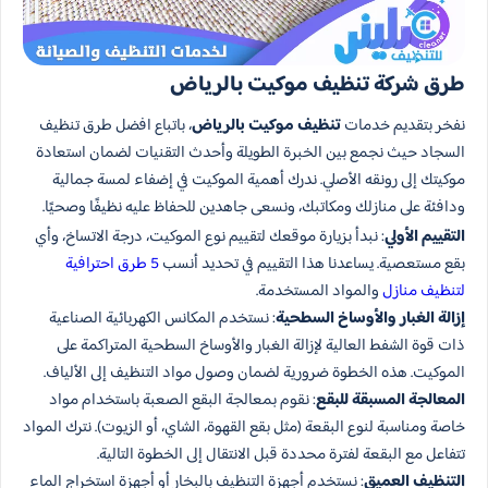
طرق شركة تنظيف موكيت بالرياض
نفخر بتقديم خدمات
تنظيف موكيت بالرياض
، باتباع افضل طرق تنظيف
السجاد حيث نجمع بين الخبرة الطويلة وأحدث التقنيات لضمان استعادة
موكيتك إلى رونقه الأصلي. ندرك أهمية الموكيت في إضفاء لمسة جمالية
ودافئة على منازلك ومكاتبك، ونسعى جاهدين للحفاظ عليه نظيفًا وصحيًا.
التقييم الأولي
: نبدأ بزيارة موقعك لتقييم نوع الموكيت، درجة الاتساخ، وأي
بقع مستعصية. يساعدنا هذا التقييم في تحديد أنسب
5 طرق احترافية
لتنظيف منازل
والمواد المستخدمة.
إزالة الغبار والأوساخ السطحية
: نستخدم المكانس الكهربائية الصناعية
ذات قوة الشفط العالية لإزالة الغبار والأوساخ السطحية المتراكمة على
الموكيت. هذه الخطوة ضرورية لضمان وصول مواد التنظيف إلى الألياف.
المعالجة المسبقة للبقع
: نقوم بمعالجة البقع الصعبة باستخدام مواد
خاصة ومناسبة لنوع البقعة (مثل بقع القهوة، الشاي، أو الزيوت). نترك المواد
تتفاعل مع البقعة لفترة محددة قبل الانتقال إلى الخطوة التالية.
التنظيف العميق
: نستخدم أجهزة التنظيف بالبخار أو أجهزة استخراج الماء