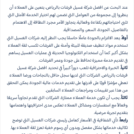
عند البحث عن افضل شركة غسيل فرشات بالرياض، يتعين على العملاء أن
ينظروا إلى مجموعة من العوامل التي تضمن لهم اختيار الخدمة الأمثل التي
تلبي احتياجاتهم بكفاءة وفعالية. يتجاوز الأمر مجرد النظافة إلى الاهتمام
بالتفاصيل، الجودة، السعر، والمصداقية.
أولاً
، يعد الالتزام بالجودة عاملًا حاسمًا يجب النظر إليه. شركات الغسيل التي
تستخدم مواد تنظيف صديقة للبيئة وآمنة على الفرشات تكسب ثقة العملاء
بشكل أكبر. كما أن استخدام التكنولوجيا الحديثة في عمليات الغسيل يساهم
في تقديم خدمة مميزة تحافظ على جودة وعمر الفرشات.
ثانياً
، الخبرة والاحترافية تلعب دوراً كبيراً في تحديد افضل شركة غسيل
فرشات بالرياض. الشركات التي لديها سجل حافل بالنجاحات ورضا العملاء
تعطي مؤشرًا قويًا على قدرتها على تقديم خدمات عالية الجودة. يمكن التحقق
من هذا عبر تقييمات ومراجعات العملاء السابقين.
ثالثاً
، يجب أن تكون خدمة العملاء ممتازة. الشركات التي تقدم تجاوباً سريعًا
وفعالاً مع استفسارات ومشاكل العملاء تعكس مدى احترافيتها واهتمامها
بتقديم تجربة مرضية.
رابعاً
، تأتي الشفافية في الأسعار كعامل رئيسي. شركات الغسيل التي توضح
تكاليف خدماتها بشكل مفصل وبدون أي رسوم خفية تعزز ثقة العملاء بها.