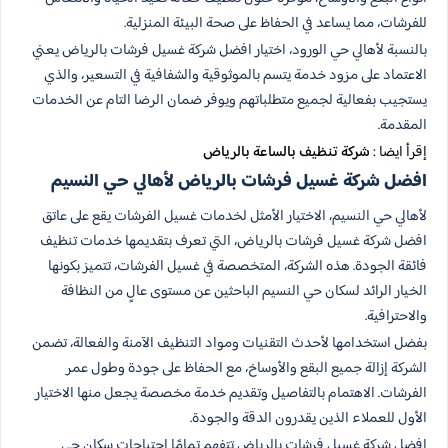
للفرشات، مما يساعد في الحفاظ على صحة البيئة المنزلية.
بالنسبة لأهالي حي الورود، اختيار افضل شركة غسيل فرشات بالرياض يعني
الاعتماد على مزود خدمة يتسم بالموثوقية والشفافية في التسعير، والذي
يستجيب بفعالية لجميع متطلباتهم ويوفر ضمان الرضا التام عن الخدمات
المقدمة.
إقرأ ايضا :
شركة تنظيف بالساعة بالرياض
افضل شركة غسيل فرشات بالرياض لأهالي حي النسيم
لأهالي حي النسيم، الاختيار الأمثل لخدمات غسيل الفرشات يقع على عاتق
افضل شركة غسيل فرشات بالرياض، التي تعرف بتقديمها خدمات تنظيف
فائقة الجودة. هذه الشركة، المتخصصة في غسيل الفرشات، تتميز بكونها
الخيار الرائد لسكان حي النسيم الباحثين عن مستوى عالٍ من النظافة
والاحترافية.
بفضل استخدامها لأحدث التقنيات ومواد التنظيف الآمنة والفعالة، تضمن
الشركة إزالة جميع البقع والأوساخ، مع الحفاظ على جودة وطول عمر
الفرشات. الاهتمام بالتفاصيل وتقديم خدمة مخصصة يجعل منها الاختيار
الأول للعملاء الذين يقدرون الدقة والجودة.
افضل شركة غسيل فرشات بالرياض تتفهم تمامًا احتياجات سكان حي