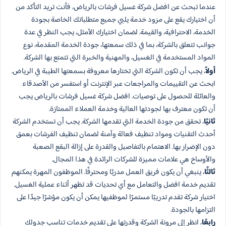
عندما تبحث عن افضل شركة غسيل فرشات بالرياض، فأنت تريد التأكد من
أن اختيارك يقع على مزود خدمة يلبي جميع متطلباتك الخاصة بجودة
الخدمة، الاحترافية، والقيمة. لضمان اختيارك الأمثل، يجب النظر في عدة
جوانب تتعلق بالشركة، بما في ذلك سمعتها، جودة الخدمة المقدمة، نوع
المواد المستخدمة في الغسيل، والمهنية والخبرة التي تتمتع بها الشركة.
أولاً
، يجب أن تكون الشركة التي تختارها معروفة بسمعتها الطيبة في الرياض.
ابحث عن التقييمات والمراجعات عبر الإنترنت أو استفسر من الأصدقاء
والعائلة للحصول على توصيات. افضل شركة غسيل فرشات بالرياض يجب
أن تكون معترف بها لجودتها العالية وخدمة العملاء الممتازة.
ثانيًا
، تحقق من جودة الخدمة التي تقدمها الشركة. يجب أن تستخدم الشركة
أحدث التقنيات ومواد تنظيف فعالة وآمنة لضمان تنظيف الفرشات بعمق
دون الإضرار بها. الاهتمام بالتفاصيل والقدرة على إزالة البقع الصعبة
والأوساخ هي علامات مميزة للشركات الرائدة في هذا المجال.
ثالثًا
، ينبغي أن يكون فريق العمل مدربًا ومحترفًا. الموظفون المهرة يمكنهم
تقديم خدمة افضل والتعامل مع أي تحديات قد تظهر أثناء عملية الغسيل.
اختيار شركة تقدم تدريبًا مستمرًا لموظفيها يمكن أن يكون مؤشرًا جيدًا على
التزامها بالجودة.
رابعًا
، انظر إلى مرونة الشركة وقدرتها على تقديم خدمات تناسب جدولك