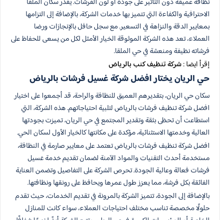
نظافة عميقة دون التأثير على جودة أو لون الفرشات. يقدّر سكان الملقا
الاحترافية والكفاءة التي تتميز بها خدمات الشركة، بالإضافة إلى التزامها
بمعايير الدقة والنزاهة في التسعير. مع سجل حافل بالإنجازات ورضا
العملاء، تعد هذه الشركة الموثوقة الخيار الأمثل لكل من يسعى للحفاظ على
فرشاته نظيفة ومنعشة في حي الملقا.
إقرأ ايضا :
شركة تنظيف كنب بالرياض
حي الريان يختار افضل شركة غسيل فرشات بالرياض
سكان حي الريان، بتقديرهم العميق للنظافة والراحة، قد أجمعوا على اختيار
افضل شركة تنظيف فرشات بالرياض لتلبية احتياجاتهم. هذه الشركة، التي
استطاعت أن تحظى بثقة وتقدير المجتمع في حي الريان، تميزت بجودتها
العالية وخدمتها الاستثنائية، مؤكدة على مكانتها كالخيار الأول لسكان الحي.
افضل شركة تنظيف فرشات بالرياض تعتمد على معايير صارمة في النظافة،
مستخدمة أحدث التقنيات والمواد الآمنة لضمان تقديم خدمة غسيل
فرشات فعالة وعالية الجودة. تحرص الشركة على التفاصيل وتضمن العناية
الفائقة بكل فرشة، مما يعزز طول عمرها ويحافظ على رونقها ونظافتها.
بالإضافة إلى الجودة، تتميز الشركة بالمرونة في تقديم الخدمات، حيث تقدم
حلولًا مخصصة تناسب مختلف احتياجات العملاء، سواء كانت للمنازل