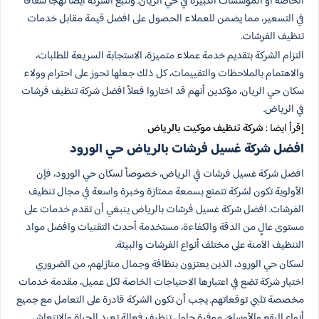
الخاصة أو المؤسسات الكبيرة في حي الريان. وتتبع الشركة أيضًا نهجًا شفافًا
في التسعير، مما يضمن للعملاء الحصول على افضل قيمة مقابل خدمات
تنظيف الفرشات.
التزام الشركة بتقديم خدمة عملاء متميزة، الاستجابة السريعة للطلبات،
والاهتمام بالملاحظات والتقييمات، كل ذلك جعلها تحوز على احترام وولاء
سكان حي الريان، مؤكدين أنهم قد اختاروا فعلاً افضل شركة تنظيف فرشات
في الرياض.
إقرأ ايضا :
شركة تنظيف موكيت بالرياض
افضل شركة غسيل فرشات بالرياض حي الورود
افضل شركة غسيل فرشات في الرياض، خصوصاً لسكان حي الورود، فإن
الأولوية تكون لشركة تتمتع بسمعة ممتازة وخبرة واسعة في مجال تنظيف
الفرشات. افضل شركة غسيل فرشات بالرياض ينبغي أن تقدم خدمات على
مستوى عالٍ من الدقة والكفاءة، مستخدمة أحدث التقنيات وافضل مواد
التنظيف الآمنة على مختلف أنواع الفرشات والبيئة.
لسكان حي الورود، الذين يعتزون بنظافة وجمال منازلهم، من الضروري
اختيار شركة تضع في اعتبارها الاحتياجات الخاصة لكل عميل، مقدمة خدمات
مخصصة تلبي توقعاتهم. يجب أن تكون الشركة قادرة على التعامل مع جميع
أنواع البقع والأوساخ، موفرة حلول تنظيف فعالة تعيد الحياة والانتعاش