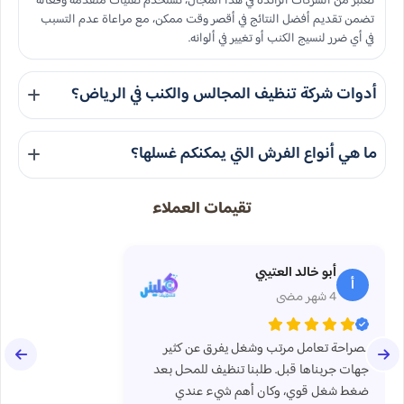
تعتبر من الشركات الرائدة في هذا المجال، تستخدم تقنيات متقدمة وفعالة
تضمن تقديم أفضل النتائج في أقصر وقت ممكن، مع مراعاة عدم التسبب
في أي ضرر لنسيج الكنب أو تغيير في ألوانه.
أدوات شركة تنظيف المجالس والكنب في الرياض؟
شركات تنظيف المجالس والكنب في الرياض تستخدم عادةً مكانس كهربائية،
ما هي أنواع الفرش التي يمكنكم غسلها؟
آلات التنظيف بالبخار، منتجات التنظيف المخصصة لأنواع مختلفة من
الأقمشة، فرش تنظيف، ومعدات إزالة البقع.
نحن نقدم خدمات غسيل لجميع أنواع الفرش بما في ذلك الفرشات القطنية،
تقيمات العملاء
الإسفنجية، السجاد، والأرائك. نحن نستخدم مواد تنظيف آمنة وفعالة تناسب
جميع الأنواع.
أبو خالد العتيبي
أ
4 شهر مضى
بصراحة تعامل مرتب وشغل يفرق عن كثير
جهات جربناها قبل. طلبنا تنظيف للمحل بعد
ضغط شغل قوي، وكان أهم شيء عندي