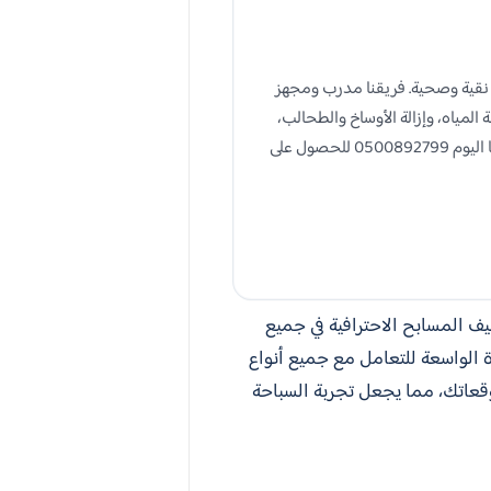
نقية وصحية. فريقنا مدرب ومجهز
مياه، وإزالة الأوساخ والطحالب،
بالإضافة إلى صيانة أنظمة الترشيح. نستخدم مواد تنظيف آمنة وفعالة للحفاظ على صحتك وسلامة مسبحك. اتصل بنا اليوم 0500892799 للحصول على
ف المسابح الاحترافية في جميع
الواسعة للتعامل مع جميع أنواع
وقعاتك، مما يجعل تجربة السباحة