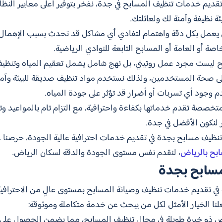
ي تقديم خدمات تنظيف المسابح في جدة، نفخر بتوفير أعلى معايير الن
 نظيفة وآمنة لك ولعائلتك.
عمل بكل دقة واهتمام لتفادي أي مشاكل قد تحدث بسبب الإهمال أو 
صة أو العامة أو المسابح التابعة للنوادي الرياضية.
ابح ليست مجرد عمل روتيني، بل نهج شامل يشمل تعقيم المياه وتنظيف
 صحة المستخدمين، ولذلك نستخدم مواد تنظيف صديقة للبيئة وآمنة
م وجود أي تسربات أو أضرار قد تؤثر على جودة المياه.
 متخصصة تقدم خدماتها بكفاءة واحترافية، مع التزام تام بالمواعيد و
ر لنكون الأفضل في جدة.
 تنظيف مسابح بجدة في تقديم خدمات احترافية عالية الجودة، حرصنا 
بح بالرياض
، لنقدم نفس مستوى الجودة والدقة لسكان الرياض.
سابح بجدة
في تقديم خدمات تنظيف وصيانة المسابح بمستوى عالٍ من الاحترافية
لنا الخيار الأمثل لكل من يبحث عن خدمة متكاملة وموثوقة:
ص ذو خبرة طويلة في مجال تنظيف المسابح، مما يضمن الحصول على أ